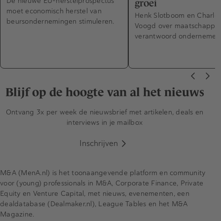
De nieuwe EU-herstelprospectus
groei
moet economisch herstel van
Henk Slotboom en Charlot
beursondernemingen stimuleren.
Voogd over maatschappeli
verantwoord ondernemen
Blijf op de hoogte van al het nieuws
Ontvang 3x per week de nieuwsbrief met artikelen, deals en
interviews in je mailbox
Inschrijven
M&A (MenA.nl) is het toonaangevende platform en community
voor (young) professionals in M&A, Corporate Finance, Private
Equity en Venture Capital, met nieuws, evenementen, een
dealdatabase (Dealmaker.nl), League Tables en het M&A
Magazine.