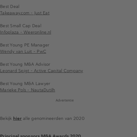
Best Deal
Takeaway.com - Just Eat
Best Small Cap Deal
Infoplaza - Weeronline.nl
Best Young PE Manager
Wendy van Luit - PwC
Best Young M&A Advisor
Leonard Spigt - Active Capital Company
Best Young M&A Lawyer
Marieke Pols - NautaDutilh
Advertentie
Bekijk
hier
alle genomineerden van 2020
Principal sponsors M&A Awards 2020