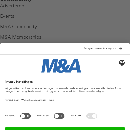
Adverteren
Events
M&A Community
M&A Memberships
League Tables
M&A Magazine
Partners
Service & Contact
Contact
FAQ
Werken bij ons
Privacy Policy