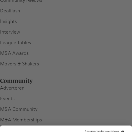
Community Nieuws
Dealflash
Insights
Interview
League Tables
M&A Awards
Movers & Shakers
Community
Adverteren
Events
M&A Community
M&A Memberships
League Tables