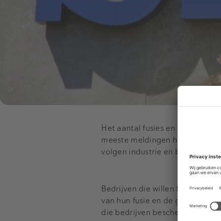
Het aantal fusies en overnames 
meeste meldingen hadden vorig 
volgen industrie en bouw (217), 
Bedrijven die willen fuseren, 
van hun fusie en de gevolgen 
die bedrijven beschermd worde