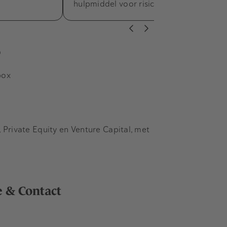
hulpmiddel voor risicobeheer.
s
box
Private Equity en Venture Capital, met
e & Contact