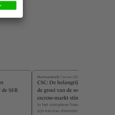
ij de
en af,
Marktupdate
7 januari 2025
en
CSC: De belangrijkste trends die
j de SER
de groei van de wereldwijde
escrow-markt stimuleren
In het complexe financiële landschap
zijn escrow-diensten een essentieel