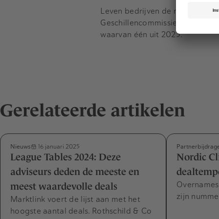
Leven bedrijven de regels niet n
Geschillencommissie Fusiegedrag
waarvan één uit 2023.
Gerelateerde artikelen
Nieuws
Partnerbijdrag
16 januari 2025
League Tables 2024: Deze
Nordic Cl
adviseurs deden de meeste en
dealtemp
Overnames 
meest waardevolle deals
zijn nummer
Marktlink voert de lijst aan met het
hoogste aantal deals. Rothschild & Co