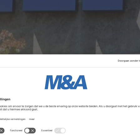
steeg in 2024 met 16,9 procent ten opzichte van het jaar d
jaar betrekking op de dienstensector, goed voor 374 fusie
handel (144) en de non-profitsector (130).
Advertentie
moeten betrokken vakbonden en de SER op tijd informeren o
daarvan voor werknemers. Zo moeten de belangen van werk
n. Daarvoor heeft de SER zogeheten fusiegedragsregels op