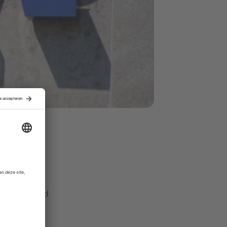
aarvoor. De
s. Daarna
ver de inhoud
nemers van
gesteld.