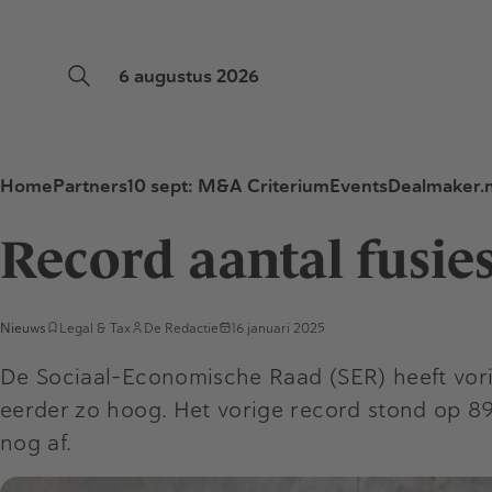
6 augustus 2026
Home
Partners
10 sept: M&A Criterium
Events
Dealmaker.n
Record aantal fusie
Nieuws
Legal & Tax
De Redactie
16 januari 2025
De Sociaal-Economische Raad (SER) heeft vori
eerder zo hoog. Het vorige record stond op 89
nog af.