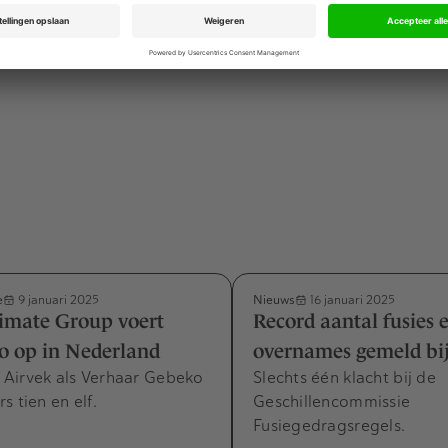
a, dan kunnen bonden of fusiepartijen een klacht indienen b
sregels. Deze commissie handelde vorig jaar twee geschill
e
Nieuws
9 januari 2025
16 januari 2025
imate Group voert
Record aantal fusies 
o op in Nederland
overnames gemeld bi
Airvek als Verhaar Gebeko
Slechts één klacht bij de
s tien en elf.
Geschillencommissie
Fusiegedragsregels.