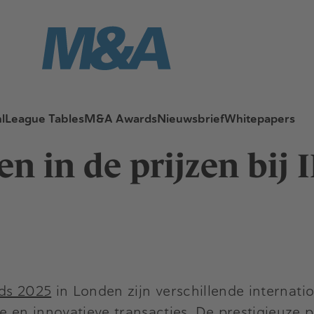
l
League Tables
M&A Awards
Nieuwsbrief
Whitepapers
n in de prijzen bij
ds 2025
in Londen zijn verschillende internat
en innovatieve transacties. De prestigieuze pr