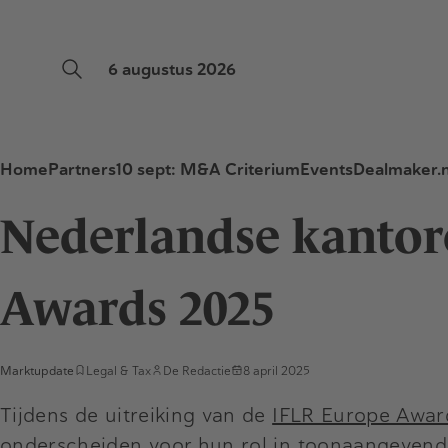
6 augustus 2026
Home
Partners
10 sept: M&A Criterium
Events
Dealmaker.n
Nederlandse kantore
Awards 2025
Marktupdate
Legal & Tax
De Redactie
8 april 2025
Tijdens de uitreiking van de
IFLR Europe Awar
onderscheiden voor hun rol in toonaangevende 