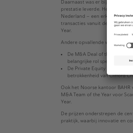
Daarnaast was er bijzonder suc
prestatie leverde. Het kantoor 
Nederland — een erkenning voor
transacties vanuit de Amsterda
Year.
Andere opvallende winnende de
De M&A Deal of the Year voor 
belangrijke rol speelde.
De Private Equity Deal of the
betrokkenheid van Clifford C
Ook het Noorse kantoor BAHR vi
M&A Team of the Year voor Scan
Year.
De prijzen onderstrepen de cen
praktijk, waarbij innovatie en 