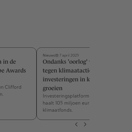
Nieuws
7 april 2025
 in de
Ondanks 'oorlog' van Trump
ope Awards
tegen klimaatactie blijven
investeringen in klimaattech
n Clifford
groeien
n.
Investeringsplatform Carbon Equity
haalt 105 miljoen euro op voor nieuw
klimaatfonds.