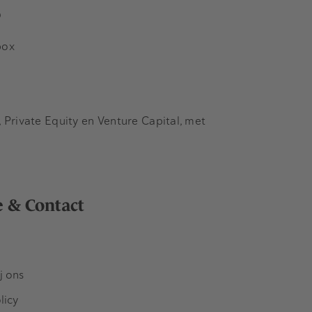
s
box
Private Equity en Venture Capital, met
e & Contact
j ons
licy