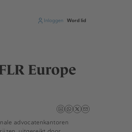
Inloggen
Word lid
 IFLR Europe
ionale advocatenkantoren
ijzen, uitgereikt door