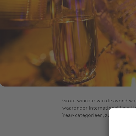
Grote winnaar van de avond w
waaronder International Law Fir
Year-categorieën, zoals Debt & 