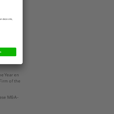
ukwekkende
ar voor
nde
Team of the
d Chance een
veneens met
he Year en
Firm of the
opese M&A-