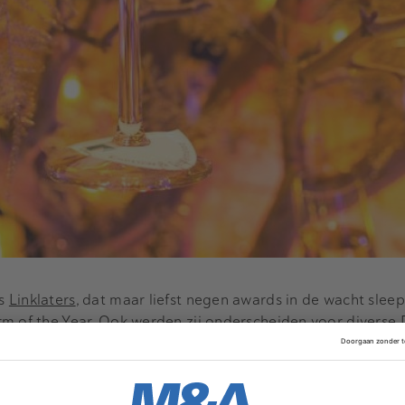
as
Linklaters
, dat maar liefst negen awards in de wacht sleep
m of the Year. Ook werden zij onderscheiden voor diverse 
Equity-Linked, High Yield en Project Finance.
Advertentie