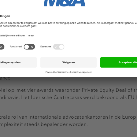
ces voor
Clifford Chance
, dat met vijftien awards een indr
werd onder andere uitgeroepen tot National Firm of the Ye
 de sterke positie en betrokkenheid bij grensoverschrijde
mse praktijk. Ook won Clifford Chance de award voor M&A 
als waren:
de joint venture tussen Arçelik en Whirlpool, waarin Cliffor
 Year rond Blackstone en Permira’s investering in Adevinta, e
hance.
el op, met vier awards waaronder Private Equity Deal of t
dinavië. Het Iberische Cuatrecasas werd bekroond als EU 
trale rol van internationale advocatenkantoren in de Eur
complexiteit steeds bepalender worden.