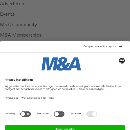
Adverteren
Events
M&A Community
M&A Memberships
League Tables
M&A Magazine
Partners
Service & Contact
Contact
FAQ
Werken bij ons
Privacy Policy