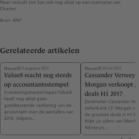
Naar verluidt zint Son ook nog altijd op een overname van
Charter.
Bron: ANP
Gerelateerde artikelen
Nieuws
Nieuws
2 augustus 2017
24 juli 2017
Value8 wacht nog steeds
Cassander Verwey va
op accountantsstempel
Morgan verkoopt gr
Investeringsmaatschappij Value8
deals H1 2017
heeft nog altijd geen
Dealmaker Cassander Ver
goedkeurende verklaring van de
zakenbank J.P. Morgan ve
accountant over de jaarcijfers van
de grootste deals in H1 20
2016. Volgens…
blijkt uit cijfers van MenA.n
Adviseurs…