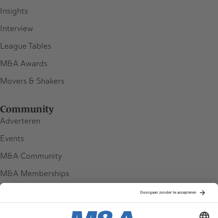
Insights
Interview
League Tables
M&A Awards
Movers & Shakers
Community
Adverteren
Events
M&A Community
M&A Memberships
League Tables
M&A Magazine