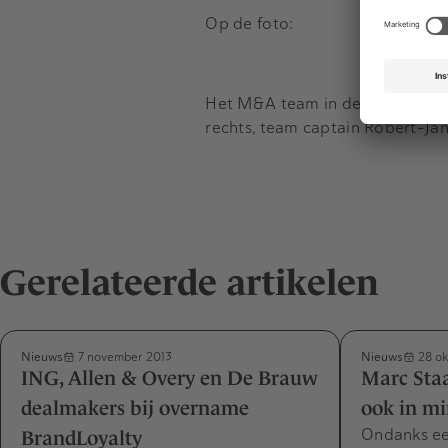
Op de foto:
Het M&A team in de eerste week
rechts, team captain Robert-Ja
Gerelateerde artikelen
Nieuws
Nieuws
7 november 2013
28 ok
ING, Allen & Overy en De Brauw
Marc Staa
dealmakers bij overname
ook in mi
Ondanks ee
BrandLoyalty