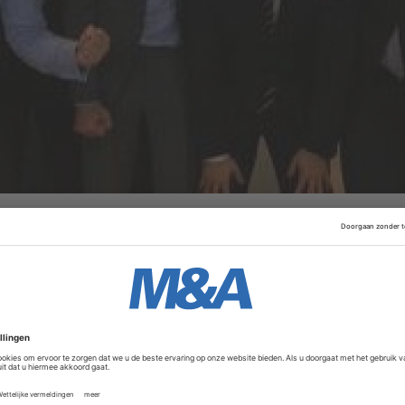
es, zouden we onze leidende positie in de Movember compe
de het ingezamelde bedrag nog veel verder te verhogen", al
al in de laatste week weer contact opnemen om te kijken 
rre het dragen van een snor bijdraagt aan een snellere closi
Advertentie