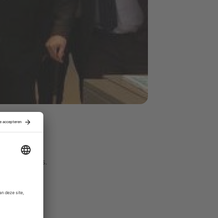
titie graag
dus de bijna
wie de
ng van deals.