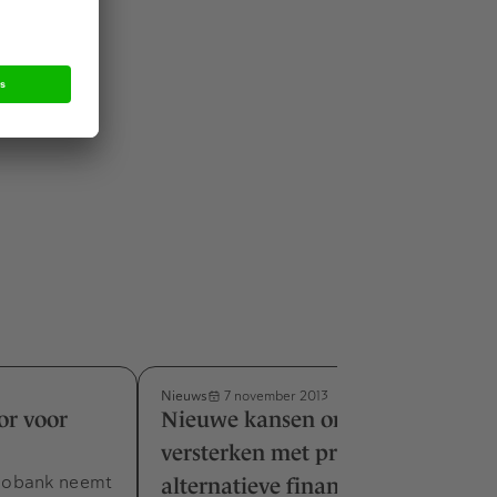
 helemaal
Nieuws
7 november 2013
r voor
Nieuwe kansen om bedrijven te
versterken met private equity en
bobank neemt
alternatieve financiering tijdens