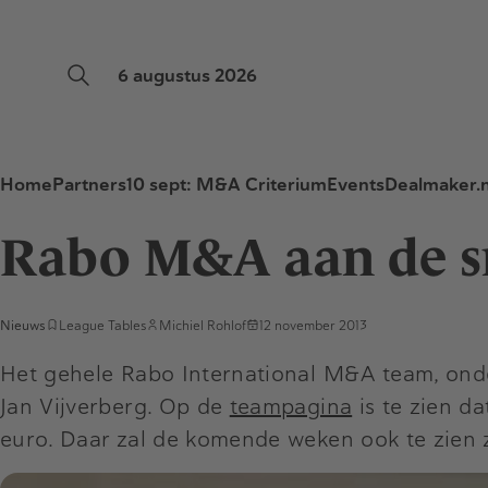
6 augustus 2026
Home
Partners
10 sept: M&A Criterium
Events
Dealmaker.n
Rabo M&A aan de s
Nieuws
League Tables
Michiel Rohlof
12 november 2013
Het gehele Rabo International M&A team, onder
Jan Vijverberg. Op de
teampagina
is te zien d
euro. Daar zal de komende weken ook te zien z