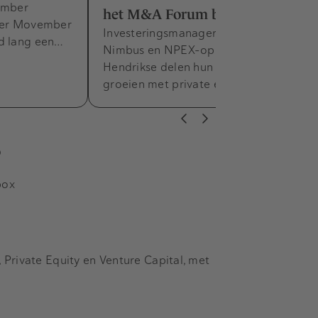
ember
het M&A Forum bij KPMG
hter Movember
Investeringsmanager Marc Renne van
nd lang een…
Nimbus en NPEX-oprichter Adriaan
Hendrikse delen hun kennis om te
groeien met private equity en…
s
box
Private Equity en Venture Capital, met