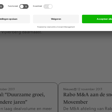
, met beginnende snorren. Head of M&A Pieter Stor staat
n Vijverberg daarnaast.
Nieuws
tober 2013
12 november 2013
l: “Duurzame groei,
Rabo M&A aan de sno
ndere jaren”
Movember
n laag dealvolume en meer
De M&A afdeling van Ra