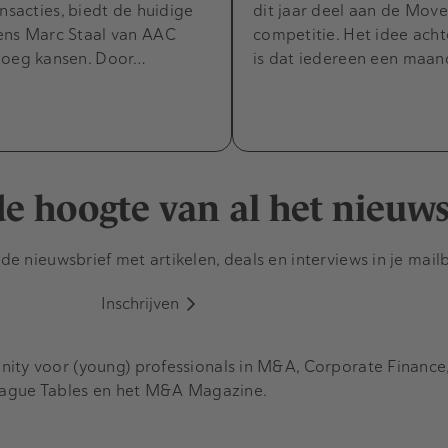
ansacties, biedt de huidige
dit jaar deel aan de Mov
ens Marc Staal van AAC
competitie. Het idee ac
noeg kansen. Door…
is dat iedereen een maa
 de hoogte van al het nieuw
e nieuwsbrief met artikelen, deals en interviews in je mail
Inschrijven
y voor (young) professionals in M&A, Corporate Finance, 
eague Tables en het M&A Magazine.