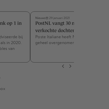
Nieuws
29 januari 2021
nk op 1 in
PostNL vangt 30 miljoen voor
verkochte dochter
dviseerde bij
Poste Italiane heeft Nexive in zijn
als in 2020.
geheel overgenomen.
ables van
s
box