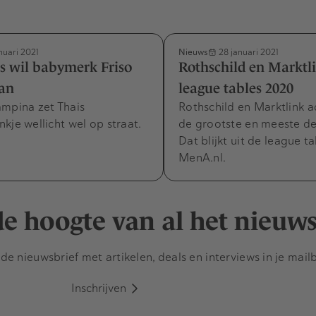
Nieuws
nuari 2021
28 januari 2021
s wil babymerk Friso
Rothschild en Marktli
aan
league tables 2020
ampina zet Thais
Rothschild en Marktlink a
kje wellicht wel op straat.
de grootste en meeste de
Dat blijkt uit de league t
MenA.nl.
 de hoogte van al het nieuw
e nieuwsbrief met artikelen, deals en interviews in je mail
Inschrijven