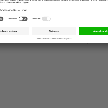
kketbezorger van het Zuid- Europese land. Door een tijdel
tgeving, die concentratie van activiteiten mogelijk maakt, 
e worden gesloten.
in strategisch opzicht consolidatie van de postmarkt de eni
aaraan gerelateerde werkgelegenheid duurzaam in stand t
ele krimp van de hoeveelheid te bezorgen post. Dit proces
e coronapandemie, zoals dat ook in andere Europese lande