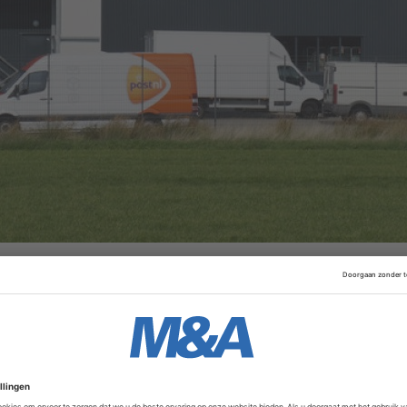
ener van Italië, Poste Italiane, heeft Nexive in zijn geheel
creet dat een belang van 20 procent dat PostNL nog beza
en zomer door PostNL al was verkocht aan het Duitse Mutar
enaar.
Advertentie