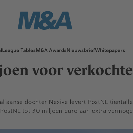
l
League Tables
M&A Awards
Nieuwsbrief
Whitepapers
joen voor verkochte
aliaanse dochter Nexive levert PostNL tientall
r PostNL tot 30 miljoen euro aan extra vermoge