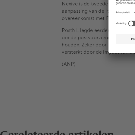
Nexive is de tweede post- en pa
aanpassing van de Italiaanse we
overeenkomst met Poste Italian
PostNL legde eerder al uit dat 
om de postvoorziening en de d
houden. Zeker door de structur
versterkt door de impact van d
(ANP)
Gerelateerde artikelen