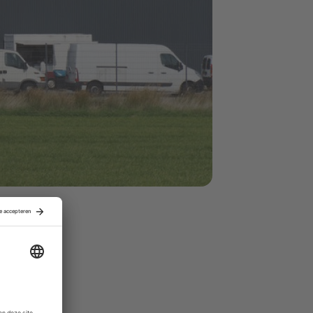
t en de 80
es zijn