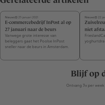
Nieuws
Nieuws
25 januari 2021
22 ja
E-commercebedrijf InPost al op
Zuivelreu
27 januari naar de beurs
niet afst
Vanwege grote interesse van
FrieslandC
beleggers gaat het Poolse InPost
yoghurtdran
sneller naar de beurs in Amsterdam.
Blijf op
Ontvang 3x per week d