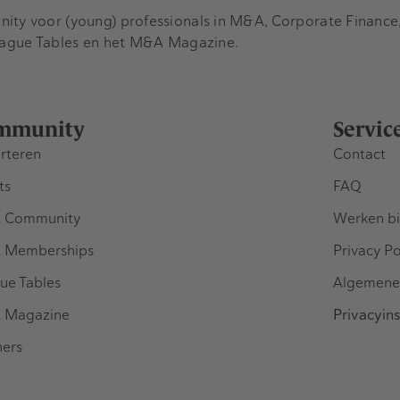
y voor (young) professionals in M&A, Corporate Finance, 
eague Tables en het M&A Magazine.
mmunity
Servic
rteren
Contact
ts
FAQ
 Community
Werken bi
 Memberships
Privacy Po
ue Tables
Algemene
 Magazine
Privacyins
ners