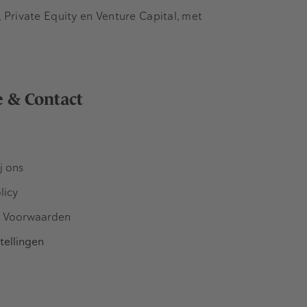
Private Equity en Venture Capital, met
e & Contact
j ons
licy
 Voorwaarden
tellingen