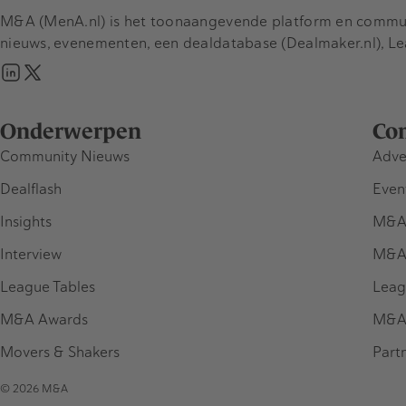
M&A (MenA.nl) is het toonaangevende platform en communit
nieuws, evenementen, een dealdatabase (Dealmaker.nl), L
Onderwerpen
Co
Community Nieuws
Adve
Dealflash
Even
Insights
M&A
Interview
M&A
League Tables
Leag
M&A Awards
M&A
Movers & Shakers
Part
© 2026 M&A