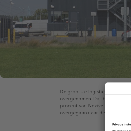
De grootste logistieke dienstverl
overgenomen. Dat betekent con
procent van Nexive die afgelop
overgegaan naar de nieuwe eig