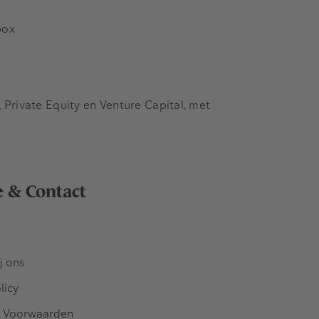
box
Private Equity en Venture Capital, met
e & Contact
j ons
licy
 Voorwaarden