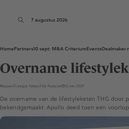
7 augustus 2026
Home
Partners
10 sept: M&A Criterium
Events
Dealmaker.n
Overname lifestylek
Nieuws
League Tables
De Redactie
12 mei 2023
De overname van de lifestyleketen THG door pri
bekendgemaakt. Apollo deed toen een voorlopig