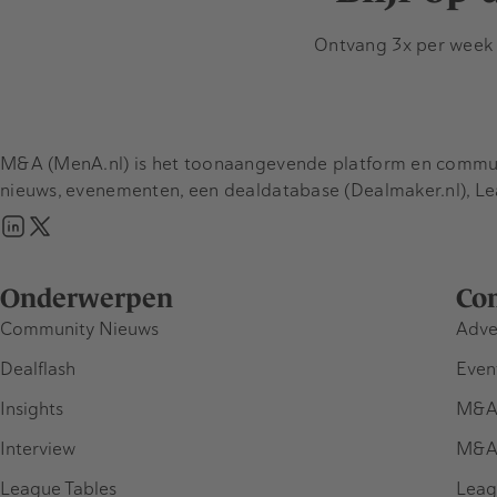
Ontvang 3x per week d
M&A (MenA.nl) is het toonaangevende platform en communit
nieuws, evenementen, een dealdatabase (Dealmaker.nl), L
Onderwerpen
Co
Community Nieuws
Adve
Dealflash
Even
Insights
M&A
Interview
M&A
League Tables
Leag