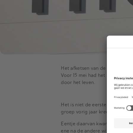
Het afketsen van de deal werd
Voor 15 mei had het voorlopige
door het leven.
Het is niet de eerste keer dat
groep vorig jaar kreeg, werden
Eentje daarvan kwam van Belerion
ene na de andere winstswaarsc