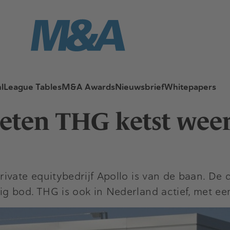
l
League Tables
M&A Awards
Nieuwsbrief
Whitepapers
eten THG ketst weer
vate equitybedrijf Apollo is van de baan. De d
 bod. THG is ook in Nederland actief, met een