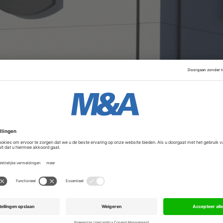
 gecommuniceerd door de Londense beurs, waar THG een no
 bod bevestigd moeten worden. Voorheen ging het bedrijf a
Advertentie
 een overnamepoging van THG op de klippen loopt. De biedi
 afgewimpeld omdat ze te laag waren.
 Capital, die 2,1 miljard wilde betalen. Sinds een jaar stu
huwing.