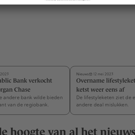
Nieuws
 2023
12 mei 2023
ublic Bank verkocht
Overname lifestylek
rgan Chase
ketst weer eens af
e andere bank wilde bieden
De lifestyleketen ziet de 
ant van de regiobank.
andere deal mislukken.
 de hoogte van al het nieuw