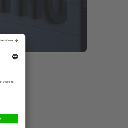
tering heeft.
ls The Hut
ngen die de
urt THG de