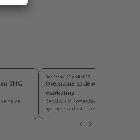
Dealflash
20 april 2023
eten THG
Overname in de wereld van de
marketing
ene na de
Redkiwi uit Rotterdam neemt de start-
up The Stardusters over.
s