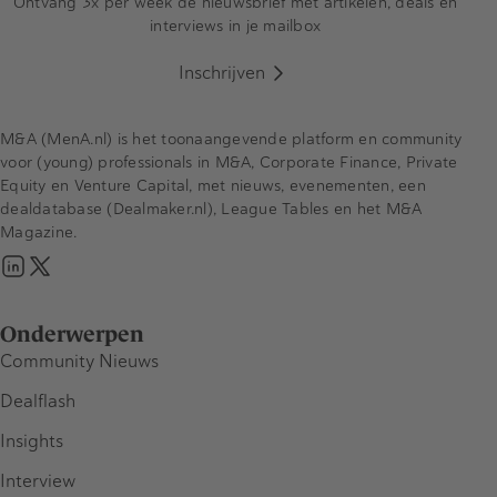
Ontvang 3x per week de nieuwsbrief met artikelen, deals en
interviews in je mailbox
Inschrijven
M&A (MenA.nl) is het toonaangevende platform en community
voor (young) professionals in M&A, Corporate Finance, Private
Equity en Venture Capital, met nieuws, evenementen, een
dealdatabase (Dealmaker.nl), League Tables en het M&A
Magazine.
Onderwerpen
Community Nieuws
Dealflash
Insights
Interview