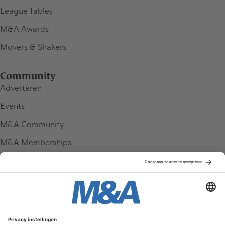
League Tables
M&A Awards
Movers & Shakers
Community
Adverteren
Events
M&A Community
M&A Memberships
League Tables
M&A Magazine
Partners