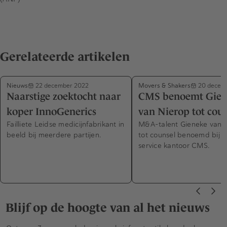
Gerelateerde artikelen
Nieuws
Movers & Shakers
22 december 2022
20 decem
Naarstige zoektocht naar
CMS benoemt Gien
koper InnoGenerics
van Nierop tot cou
Failliete Leidse medicijnfabrikant in
M&A-talent Gieneke van 
beeld bij meerdere partijen.
tot counsel benoemd bij fu
service kantoor CMS.
Blijf op de hoogte van al het nieuws