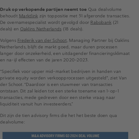
Druk op verkopende partijen neemt toe
Qua dealvolume
behoudt
Marktlink
zijn toppositie met 51 afgeronde transacties.
De overnamespecialist wordt gevolgd door
Rabobank
(21
deals) en
Oaklins Netherlands
(18 deals).
Volgens
Frederik van der Schoot
, Managing Partner bij Oaklins
Netherlands, blijft de markt goed, maar duren processen
langer door onzekerheid, een uitdagender financieringsklimaat
en na-ijl effecten van de jaren 2020-2023.
“Specifiek voor upper mid-market bedrijven in handen van
private equity worden verkoopprocessen uitgesteld", ziet Van
der Schoot. “Daardoor is een stuwmeer van transacties
ontstaan. Dit zal leiden tot een sterke toename van 1-op-1
transacties, mede gedreven door een sterke vraag naar
liquiditeit vanuit hun investeerders.”
Dit zijn de tien advisory firms die het het beste doen qua
dealvolume: