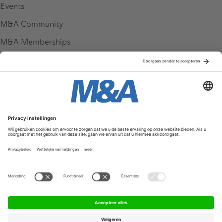
Events
M&A Community
M&A Memberships
League Tables
M&A Magazine
Partners
Service & Contact
Contact
FAQ
Werken bij ons
Privacy Policy
Algemene Voorwaarden