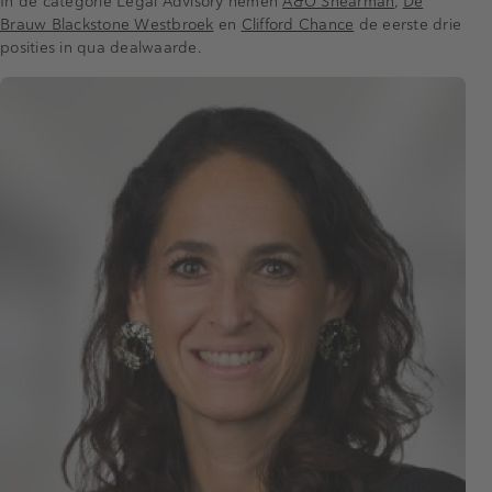
In de categorie Legal Advisory nemen
A&O Shearman
,
De
Brauw Blackstone Westbroek
en
Clifford Chance
de eerste drie
posities in qua dealwaarde.