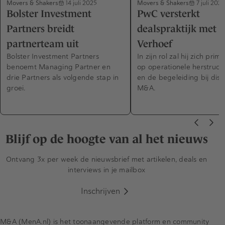
Movers & Shakers
Movers & Shakers
14 juli 2025
7 juli 2025
Bolster Investment
PwC versterkt
Partners breidt
dealspraktijk met 
partnerteam uit
Verhoef
Bolster Investment Partners
In zijn rol zal hij zich prima
benoemt Managing Partner en
op operationele herstruct
drie Partners als volgende stap in
en de begeleiding bij dist
groei.
M&A.
Blijf op de hoogte van al het nieuws
Ontvang 3x per week de nieuwsbrief met artikelen, deals en
interviews in je mailbox
Inschrijven
M&A (MenA.nl) is het toonaangevende platform en community