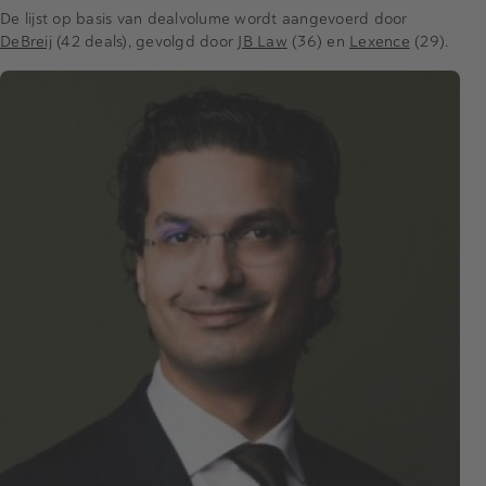
De lijst op basis van dealvolume wordt aangevoerd door
DeBreij
(42 deals), gevolgd door
JB Law
(36) en
Lexence
(29).