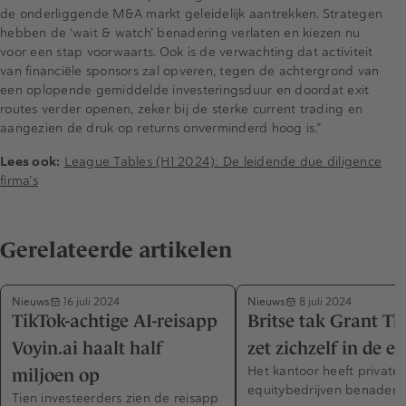
de onderliggende M&A markt geleidelijk aantrekken. Strategen
hebben de ‘wait & watch’ benadering verlaten en kiezen nu
voor een stap voorwaarts. Ook is de verwachting dat activiteit
van financiële sponsors zal opveren, tegen de achtergrond van
een oplopende gemiddelde investeringsduur en doordat exit
routes verder openen, zeker bij de sterke current trading en
aangezien de druk op returns onverminderd hoog is.”
Lees ook:
League Tables (H1 2024): De leidende due diligence
firma’s
Gerelateerde artikelen
Nieuws
Nieuws
16 juli 2024
8 juli 2024
TikTok-achtige AI-reisapp
Britse tak Grant T
Voyin.ai haalt half
zet zichzelf in de e
Het kantoor heeft private
miljoen op
equitybedrijven benaderd
Tien investeerders zien de reisapp