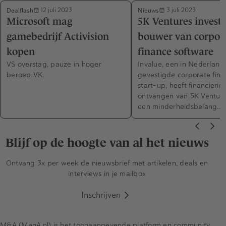
Dealflash
Nieuws
12 juli 2023
3 juli 2023
Microsoft mag
5K Ventures investe
gamebedrijf Activision
bouwer van corpor
kopen
finance software
VS overstag, pauze in hoger
Invalue, een in Nederland
beroep VK.
gevestigde corporate fina
start-up, heeft financierin
ontvangen van 5K Venture
een minderheidsbelang…
Blijf op de hoogte van al het nieuws
Ontvang 3x per week de nieuwsbrief met artikelen, deals en
interviews in je mailbox
Inschrijven
M&A (MenA.nl) is het toonaangevende platform en community