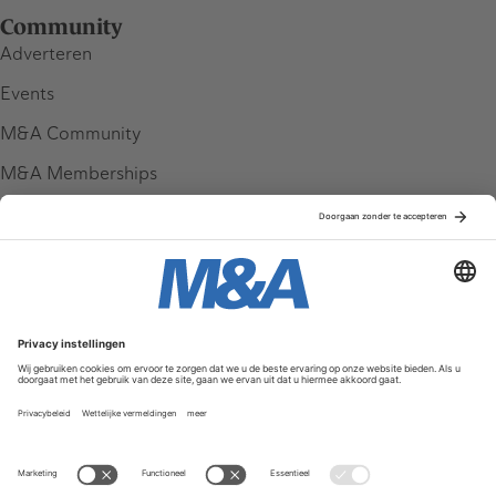
Community
Adverteren
Events
M&A Community
M&A Memberships
League Tables
M&A Magazine
Partners
Service & Contact
Contact
FAQ
Werken bij ons