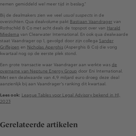
nemen gemiddeld wel meer tijd in beslag.”
Bij de dealmakers zien we veel
usual suspects
in de
overzichten. Qua dealvolume pakt
Bastiaan Vaandrager
van
Rothschild & Co met acht deals de topspot over van
Harald
Miedema
van Clearwater International. En ook qua dealwaarde
staat Vaandrager op 1, gevolgd door zijn collega
Sander
Griffejoen
en
Nicholas Aperghis
(Asperghis & Co) die vorig
kwartaal nog op de eerste plek stond.
Een grote transactie waar Vaandrager aan werkte was
de
overname van Neptune Energy Group
door Eni International.
Met een dealwaarde van 4,9 miljard euro droeg deze deal
aanzienlijk bij aan Vaandrager's ranking dit kwartaal.
Lees ook:
League Tables voor Legal Advisory bekend in H1,
2023
Gerelateerde artikelen