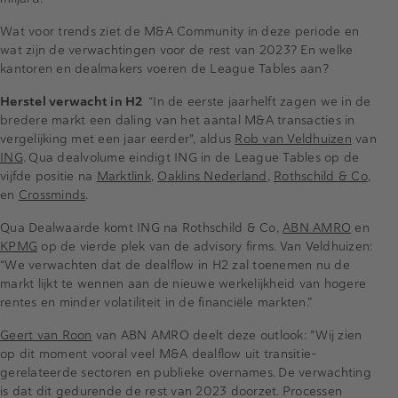
Wat voor trends ziet de M&A Community in deze periode en
wat zijn de verwachtingen voor de rest van 2023? En welke
kantoren en dealmakers voeren de League Tables aan?
Herstel verwacht in H2
“In de eerste jaarhelft zagen we in de
bredere markt een daling van het aantal M&A transacties in
vergelijking met een jaar eerder", aldus
Rob van Veldhuizen
van
ING
. Qua dealvolume eindigt ING in de League Tables op de
vijfde positie na
Marktlink
,
Oaklins Nederland
,
Rothschild & Co
,
en
Crossminds
.
Qua Dealwaarde komt ING na Rothschild & Co,
ABN AMRO
en
KPMG
op de vierde plek van de advisory firms. Van Veldhuizen:
“We verwachten dat de dealflow in H2 zal toenemen nu de
markt lijkt te wennen aan de nieuwe werkelijkheid van hogere
rentes en minder volatiliteit in de financiële markten.”
Geert van Roon
van ABN AMRO deelt deze outlook: "Wij zien
op dit moment vooral veel M&A dealflow uit transitie-
gerelateerde sectoren en publieke overnames. De verwachting
is dat dit gedurende de rest van 2023 doorzet. Processen