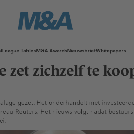
l
League Tables
M&A Awards
Nieuwsbrief
Whitepapers
e zet zichzelf te koo
etalage gezet. Het onderhandelt met investeerd
eau Reuters. Het nieuws volgt nadat bestuurs
ei.