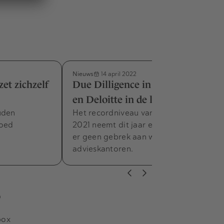
Nieuws
14 april 2022
zet zichzelf
Due Dilligence in Q1, 2022: PwC
en Deloitte in de lead
uden
Het recordniveau van transacties van
goed
2021 neemt dit jaar enigszins af. Toch is
er geen gebrek aan werk voor
advieskantoren.
s
box