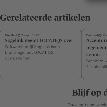
Gerelateerde artikelen
Dealflash
Dealflash
26 april 2022
21 
Sogelink neemt LOCATIQS over
Accenture
Softwarebedrijf Sogelink heeft
ingenieu
branchegenoot LOCATIQS
kennis
overgenomen.
Greenfish w
Sustainabili
Blijf op
Ontvang 3x per week d