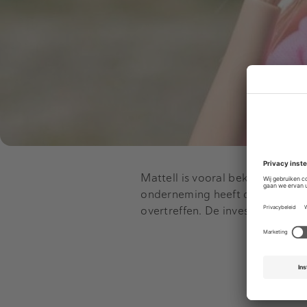
Mattell is vooral bekend van de
onderneming heeft de wind in de
overtreffen. De investeerders w