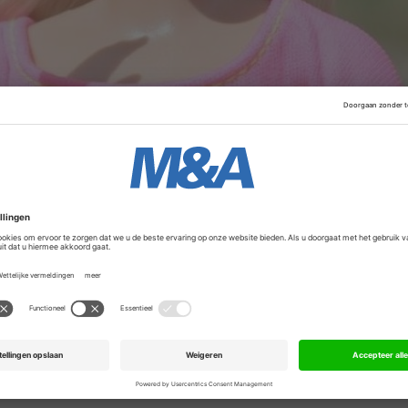
 barbie-poppen. Ook exploiteert het bedrijf het woordspel
 zeilen. De jaarwinst zou de verwachtingen van analisten
ilden niet reageren op de berichtgeving.
Advertentie