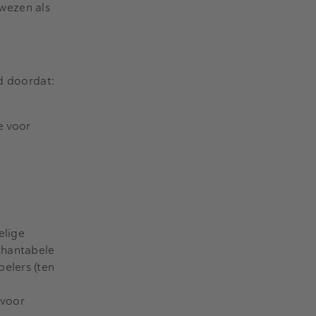
wezen als
id doordat:
ie voor
elige
chantabele
elers (ten
 voor