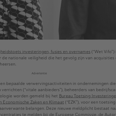
gheidstoets investeringen, fusies en overnames
(“Wet Vifo”) 
 de nationale veiligheid die het gevolg zijn van acquisities 
eheersen.
Advertentie
en bepaalde verwervingsactiviteiten in ondernemingen di
n verrichten (“vitale aanbieders”), beheerders van bedrijfs
nologie worden gemeld bij het
Bureau Toetsing Investering
an Economische Zaken en Klimaat
(“EZK”), voor een toetsing 
n aanverwante belangen. Deze nieuwe meldplicht bestaat na
ncentraties te melden bij de
Europese Commissie
, de
Autor