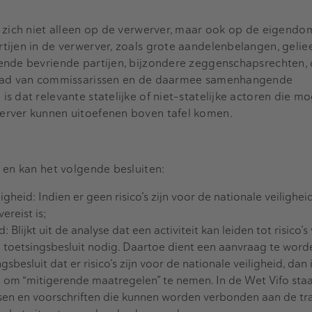
 zich niet alleen op de verwerver, maar ook op de eigendo
tijen in de verwerver, zoals grote aandelenbelangen, gelie
ende bevriende partijen, bijzondere zeggenschapsrechten,
raad van commissarissen en de daarmee samenhangende
 dat relevante statelijke of niet-statelijke actoren die mo
erver kunnen uitoefenen boven tafel komen.
 en kan het volgende besluiten:
igheid: Indien er geen risico’s zijn voor de nationale veilighei
ereist is;
: Blijkt uit de analyse dat een activiteit kan leiden tot risico’
en toetsingsbesluit nodig. Daartoe dient een aanvraag te wor
ingsbesluit dat er risico’s zijn voor de nationale veiligheid, dan 
 om “mitigerende maatregelen” te nemen. In de Wet Vifo sta
sen en voorschriften die kunnen worden verbonden aan de tr