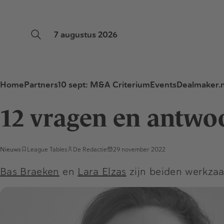
7 augustus 2026
Home
Partners
10 sept: M&A Criterium
Events
Dealmaker.n
12 vragen en antwo
Nieuws
League Tables
De Redactie
29 november 2022
Bas Braeken
en
Lara Elzas
zijn beiden werkzaa