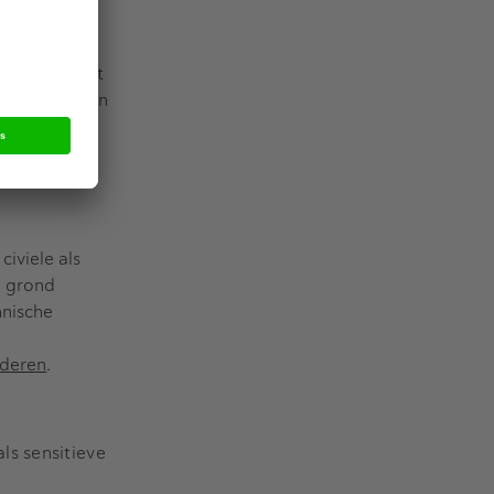
ders
rein beheert
engewerkt aan
and.
civiele als
p grond
hnische
ederen
.
ls sensitieve