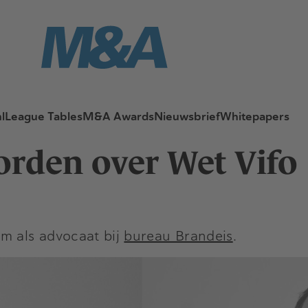
l
League Tables
M&A Awards
Nieuwsbrief
Whitepapers
orden over Wet Vifo
m als advocaat bij
bureau Brandeis
.