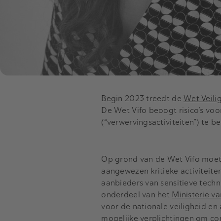
Begin 2023 treedt de
Wet Veili
De Wet Vifo beoogt risico’s voor
(“verwervingsactiviteiten”) te b
Op grond van de Wet Vifo moet
aangewezen kritieke activiteite
aanbieders van sensitieve tech
onderdeel van het
Ministerie v
voor de nationale veiligheid e
mogelijke verplichtingen om co