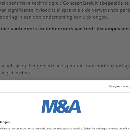
reik sensitieve technologie
(“Concept Besluit”) bepaalde t
 Van significante invloed is al sprake als de verwevende par
dering in een doelonderneming kan uitbrengen.
vitale aanbieders en beheerders van bedrijfscampussen
tief zijn op het gebied van exploratie, transport en/opslag
lingsdiensten;
rland; en
stuur voor de financiële markten zoals handelsplatformen.