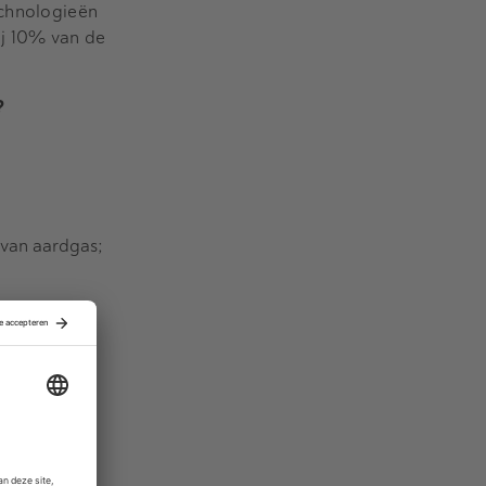
echnologieën
tij 10% van de
?
 van aardgas;