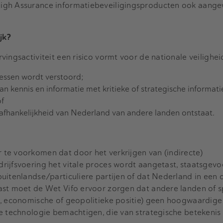
igh Assurance informatiebeveiligingsproducten ook aange
jk?
vingsactiviteit een risico vormt voor de nationale veilighe
cessen wordt verstoord;
 van kennis en informatie met kritieke of strategische informat
of
afhankelijkheid van Nederland van andere landen ontstaat.
te voorkomen dat door het verkrijgen van (indirecte)
ijfsvoering het vitale proces wordt aangetast, staatsgevo
uitenlandse/particuliere partijen of dat Nederland in een 
ast moet de Wet Vifo ervoor zorgen dat andere landen of sp
e, economische of geopolitieke positie) geen hoogwaardige
e technologie bemachtigen, die van strategische betekenis