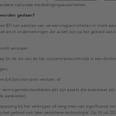
andere nationale mededingingsautoriteiten.
 worden gedaan?
het BTI ten aanzien van verwervingsactiviteiten in vitale aa
n en in ondernemingen die actief zijn op het gebied van s
wordt verstaan:
hap (in de zin van de het concentratiecontrole) in een doel
ngen;
een
full function
joint venture; of
e vermogensbestanddelen (dit zijn assets die essentieel zijn
le aanbieder).
passing bij het verkrijgen of vergroten van significante in
 het gebied van ‘zeer sensitieve technologie’. Op 19 juli 202