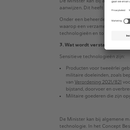
De Minister kan bij algemene m
aanwijzen. Dit heeft de Minister
Onder een beheerder van een be
waarop een verzameling van on
technologieën en toepassingen 
3. Wat wordt verstaan onder 
Sensitieve technologieën zijn:
Producten voor tweeërlei gebr
militaire doeleinden, zoals b
van
Verordening 2021/821
voo
bijstand, doorvoer en overbre
Militaire goederen die zijn 
De Minister kan bij algemene m
technologie. In het Concept Be