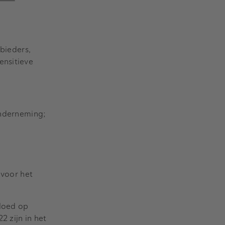
nbieders,
ensitieve
onderneming;
 voor het
vloed op
2 zijn in het