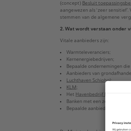
(concept)
Besluit toepassingsbe
aangewezen als ‘zeer sensitief’.
stemmen van de algemene verga
2. Wat wordt verstaan onder 
Vitale aanbieders zijn:
Warmteleveranciers;
Kernenergiebedrijven;
Bepaalde ondernemingen die ac
Aanbieders van grondafhande
Luchthaven Schiphol;
KLM;
Het
Havenbedrijf Rotterdam;
Banken met een zetel in Nede
Bepaalde aanbieders van infra