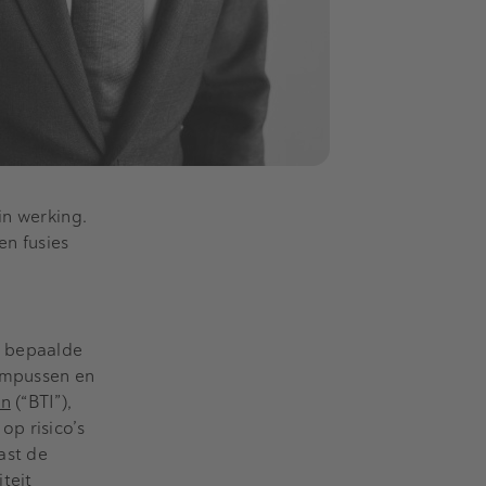
in werking.
en fusies
e bepaalde
campussen en
en
(“BTI”),
op risico’s
ast de
iteit