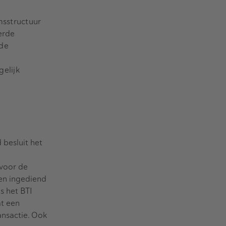
msstructuur
erde
 de
gelijk
d besluit het
s voor de
den ingediend
is het BTI
at een
ansactie. Ook