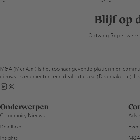
Blijf op
Ontvang 3x per week d
M&A (MenA.nl) is het toonaangevende platform en communit
nieuws, evenementen, een dealdatabase (Dealmaker.nl), L
Onderwerpen
Co
Community Nieuws
Adve
Dealflash
Even
Insights
M&A