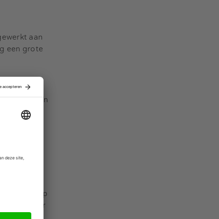
gewerkt aan
og een grote
n uitdagingen
wordt om
diger advies
 pipeline. Op
ance adviseur
AMRO heeft