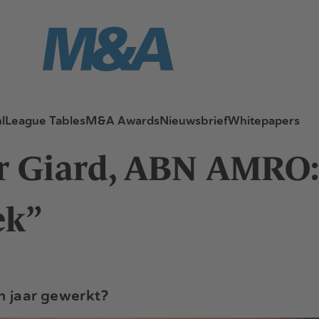
l
League Tables
M&A Awards
Nieuwsbrief
Whitepapers
r Giard, ABN AMRO: 
ek”
n jaar gewerkt?