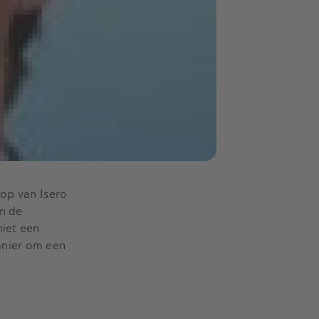
oop van Isero
an de
niet een
anier om een