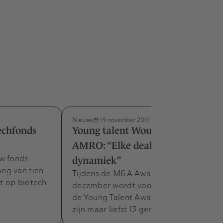
Nieuws
19 november 2015
echfonds
Young talent Wouter Giard, ABN
AMRO: “Elke deal heeft eigen
w fonds
dynamiek”
ng van tien
Tijdens de M&A Awards op 10
ht op biotech-
december wordt voor de derde keer
de Young Talent Award uitgereikt. Er
zijn maar liefst 13 genomineerden. In…