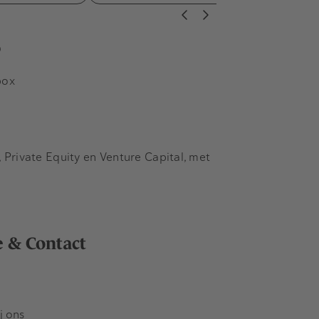
s
box
Private Equity en Venture Capital, met
e & Contact
j ons