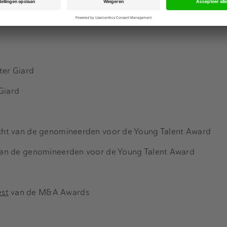
ter Giard
Giard
icht van de genomineerden voor de Young Talent Award
 van de genomineerden voor de Young Talent Award
est
van de M&A Awards