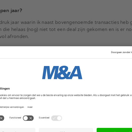
open jaar?
 druk jaar waarin ik naast bovengenoemde transacties heb 
die helaas (nog) niet tot een deal zijn gekomen en is er n
svol afronden.
 M&A blijft dat iedere deal zijn compleet eigen dynamiek e
 aan beide kanten van de tafel ervoor dat je gedwongen 
rnaast kan je door je toegenomen ervaring je klant zelfstan
erantwoordelijkheid krijg ik binnen ABN AMRO dan ook.
 in 2016?
tzetting van de actieve M&A markt mede op basis van onze
er ontwikkelen tot een volwaardig en allround corporate fin
gen aan de versteviging van de leidende positie die ABN 