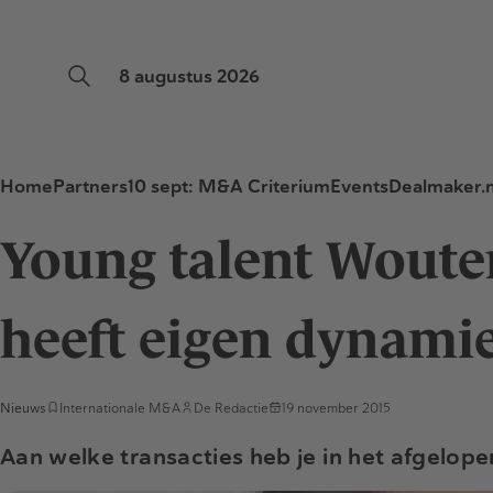
8 augustus 2026
Home
Partners
10 sept: M&A Criterium
Events
Dealmaker.n
Young talent Woute
heeft eigen dynami
Nieuws
Internationale M&A
De Redactie
19 november 2015
Aan welke transacties heb je in het afgelope