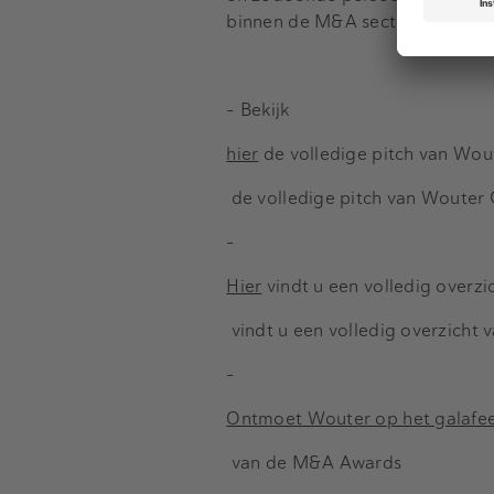
binnen de M&A sector.
- Bekijk
hier
de volledige pitch van Wou
de volledige pitch van Wouter 
-
Hier
vindt u een volledig overz
vindt u een volledig overzicht
-
Ontmoet Wouter op het galafe
van de M&A Awards