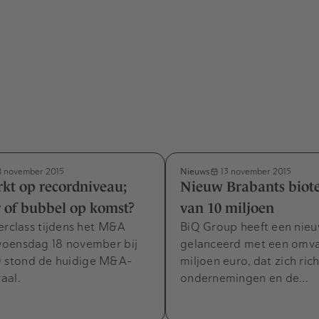
Nieuws
8 november 2015
13 november 2015
t op recordniveau;
Nieuw Brabants biot
 of bubbel op komst?
van 10 miljoen
erclass tijdens het M&A
BiQ Group heeft een nieu
oensdag 18 november bij
gelanceerd met een omva
stond de huidige M&A-
miljoen euro, dat zich ric
aal.
ondernemingen en de…