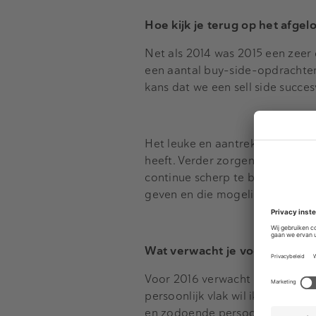
Hoe kijk je terug op het afgel
Net als 2014 was 2015 een zeer
een aantal buy-side-opdrachten 
kans dat we een sell side succe
Het leuke en aantrekkelijke van
heeft. Verder zorgen de mensen
continue scherp te blijven. Daa
geven en die mogelijkheid en v
Wat verwacht je voor de markt
Voor 2016 verwacht ik een voor
persoonlijk vlak wil ik mij verd
en zodoende persoonlijk bijdra