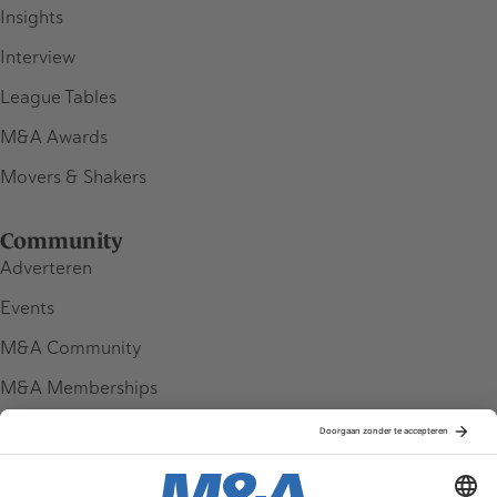
Insights
Interview
League Tables
M&A Awards
Movers & Shakers
Community
Adverteren
Events
M&A Community
M&A Memberships
League Tables
M&A Magazine