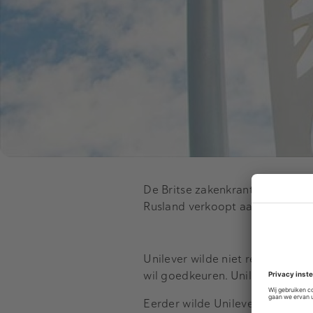
De Britse zakenkrant schrijft d
Rusland verkoopt aan chemiegro
Unilever wilde niet reageren. I
wil goedkeuren. Unilever zou 50
Eerder wilde Unilever niets wet