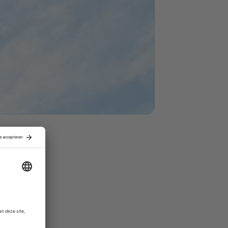
elen in
d overnam.
ing de deal
sland na de