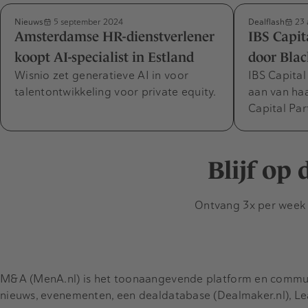
Nieuws
Dealflash
5 september 2024
23 
Amsterdamse HR-dienstverlener
IBS Capit
koopt AI-specialist in Estland
door Blac
Wisnio zet generatieve AI in voor
IBS Capital
talentontwikkeling voor private equity.
aan van ha
Capital Par
Blijf op
Ontvang 3x per week d
M&A (MenA.nl) is het toonaangevende platform en communit
nieuws, evenementen, een dealdatabase (Dealmaker.nl), L