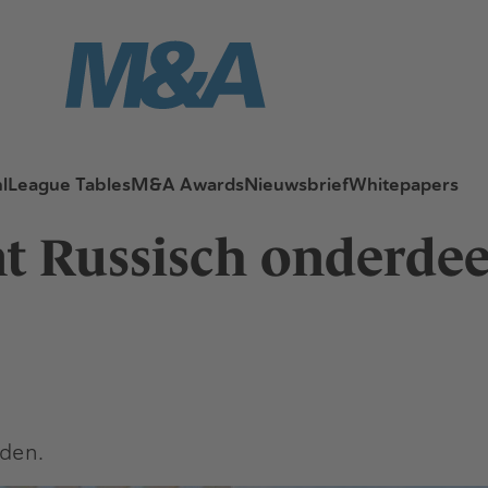
l
League Tables
M&A Awards
Nieuwsbrief
Whitepapers
nt Russisch onderdee
jden.