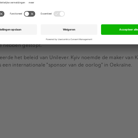
dere westerse bedrijven kozen er in 2022 wel voor om het l
chumacher was doorgaan in Rusland "de minst slechte opti
 nationalisatie betekenen en bij een verkoop zou de Russisch
n juli 2023. Unilever zei ook alle import en export met Rusla
te hebben gestopt.
seerde het beleid van Unilever. Kyiv noemde de maker van K
 een internationale "sponsor van de oorlog" in Oekraïne.