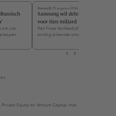
Nieuws
30 augustus 2024
 Russisch
Samsung wil delen van Nokia
n'
voor tien miljard
t om zijn
Het Finse techbedrijf worstelt met
verkopen.
ernstig zinkende omzet en winst.
s
box
Private Equity en Venture Capital, met