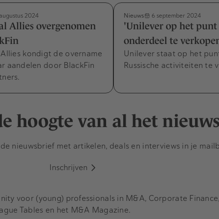
Nieuws
augustus 2024
6 september 2024
al Allies overgenomen
'Unilever op het punt
kFin
onderdeel te verkope
 Allies kondigt de overname
Unilever staat op het pun
ar aandelen door BlackFin
Russische activiteiten te 
tners.
 de hoogte van al het nieuw
e nieuwsbrief met artikelen, deals en interviews in je mail
Inschrijven
y voor (young) professionals in M&A, Corporate Finance, 
eague Tables en het M&A Magazine.