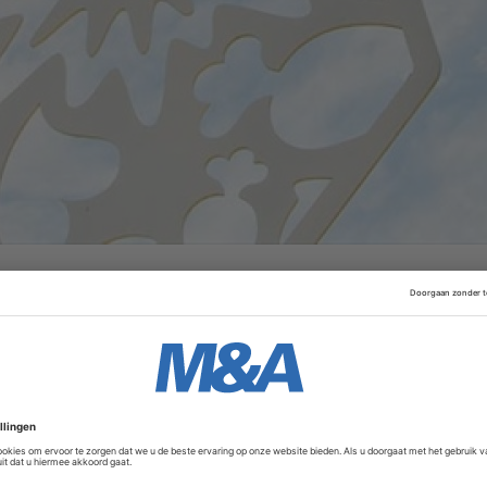
at het bedrijf achter merken als Magnum en Dove de onderd
ep Arnest, die eerder bezittingen van Heineken in het lan
Advertentie
n Russische media RBS en Kommersant klonk al dat de reger
0 miljoen dollar kunnen krijgen voor die onderdelen.
en van een verkoop van zijn overgebleven activiteiten in Ru