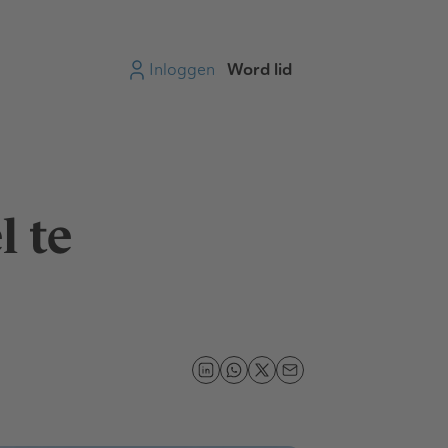
Inloggen
Word lid
l te