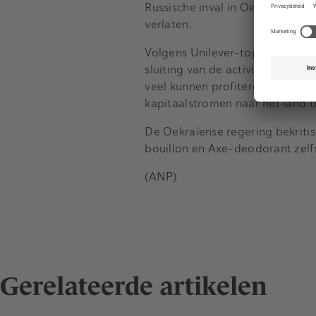
Russische inval in Oekraïne. An
verlaten.
Volgens Unilever-topman Hein S
sluiting van de activiteiten zou
veel kunnen profiteren, zei hij i
kapitaalstromen naar het land 
De Oekraïense regering bekriti
bouillon en Axe-deodorant zelfs
(ANP)
Gerelateerde artikelen