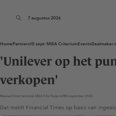
7 augustus 2026
Home
Partners
10 sept: M&A Criterium
Events
Dealmaker.n
'Unilever op het pu
verkopen'
Nieuws
Internationale M&A
De Redactie
6 september 2024
Dat meldt Financial Times op basis van ingewi