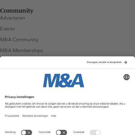
Community
Adverteren
Events
M&A Community
M&A Memberships
League Tables
M&A Magazine
Partners
Service & Contact
Contact
FAQ
Werken bij ons