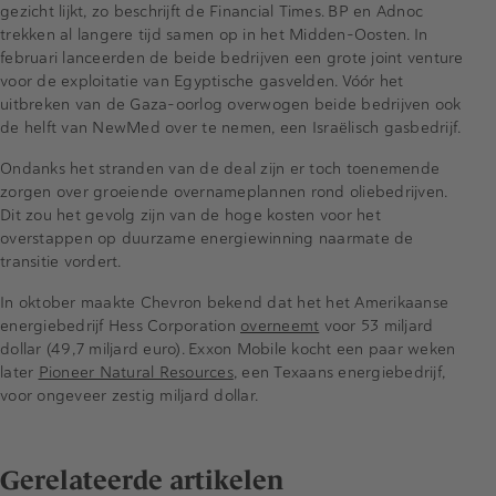
gezicht lijkt, zo beschrijft de Financial Times. BP en Adnoc
trekken al langere tijd samen op in het Midden-Oosten. In
februari lanceerden de beide bedrijven een grote joint venture
voor de exploitatie van Egyptische gasvelden. Vóór het
uitbreken van de Gaza-oorlog overwogen beide bedrijven ook
de helft van NewMed over te nemen, een Israëlisch gasbedrijf.
Ondanks het stranden van de deal zijn er toch toenemende
zorgen over groeiende overnameplannen rond oliebedrijven.
Dit zou het gevolg zijn van de hoge kosten voor het
overstappen op duurzame energiewinning naarmate de
transitie vordert.
In oktober maakte Chevron bekend dat het het Amerikaanse
energiebedrijf Hess Corporation
overneemt
voor 53 miljard
dollar (49,7 miljard euro). Exxon Mobile kocht een paar weken
later
Pioneer Natural Resources
, een Texaans energiebedrijf,
voor ongeveer zestig miljard dollar.
Gerelateerde artikelen