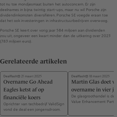
tot nu toe mondjesmaat buiten het autoconcern. Er zijn
deelnames in bijna twintig start-ups, maar nu wil Porsche zijn
dividendinkomsten diversifiëren. Porsche SE voegde eraan toe
dat het ook investeringen in infrastructuurbedrijven overwoog.
Porsche SE keert over vorig jaar 584 miljoen aan dividenden
zou uit, ongeveer een kwart minder dan de uitkering over 2023
(783 miljoen euro).
Gerelateerde artikelen
Dealflash
Dealflash
21 maart 2025
18 maart 2025
Overname Go Ahead
Martin Glas doet v
Eagles ketst af op
overname in vier ja
De glasgroothandel is dee
financiële koers
Value Enhancement Partne
Oprichter van techbedrijf ValidSign
vond de deal een jongensdroom.