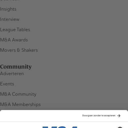
Insights
Interview
League Tables
M&A Awards
Movers & Shakers
Community
Adverteren
Events
M&A Community
M&A Memberships
League Tables
M&A Magazine