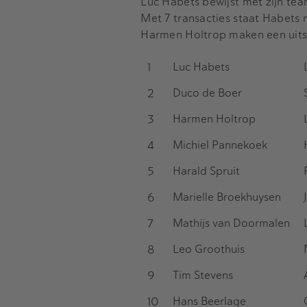
Luc Habets bewijst met zijn tea
Met 7 transacties staat Habets 
Harmen Holtrop maken een uits
1
Luc Habets
2
Duco de Boer
3
Harmen Holtrop
4
Michiel Pannekoek
5
Harald Spruit
6
Marielle Broekhuysen
7
Mathijs van Doormalen
8
Leo Groothuis
9
Tim Stevens
10
Hans Beerlage