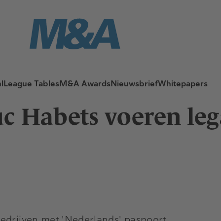
l
League Tables
M&A Awards
Nieuwsbrief
Whitepapers
c Habets voeren leg
bedrijven met 'Nederlands' paspoort