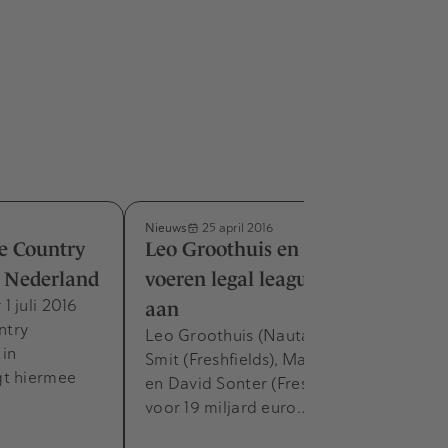
Nieuws
25 april 2016
e Country
Leo Groothuis en Luc Habets
 Nederland
voeren legal league tables Q1
 juli 2016
aan
ntry
Leo Groothuis (Nautadutilh), Dirk-Jan
in
Smit (Freshfields), Marcel Buur (loyens)
gt hiermee
en David Sonter (Freshfields) sloten
voor 19 miljard euro…