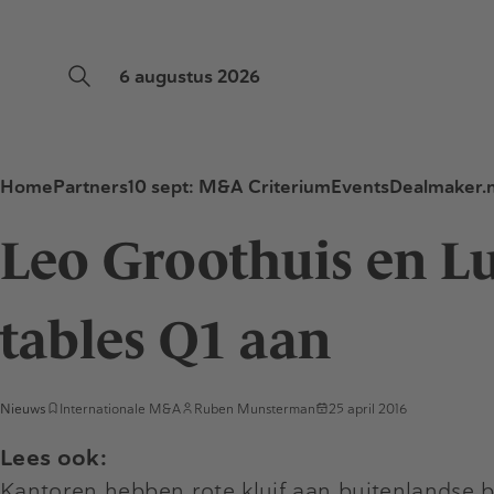
6 augustus 2026
Home
Partners
10 sept: M&A Criterium
Events
Dealmaker.n
Leo Groothuis en Lu
tables Q1 aan
Nieuws
Internationale M&A
Ruben Munsterman
25 april 2016
Lees ook:
Kantoren hebben rote kluif aan buitenlandse 