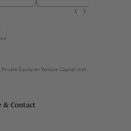
s
box
Private Equity en Venture Capital, met
e & Contact