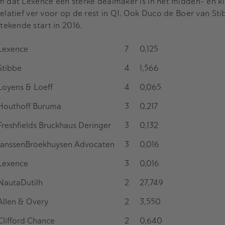
m dat Lexence een sterke dealmaker is in het midden- en kle
relatief ver voor op de rest in Q1. Ook Duco de Boer van St
tekende start in 2016.
Lexence
7
0,125
Stibbe
4
1,566
Loyens & Loeff
4
0,065
Houthoff Buruma
3
0,217
Freshfields Bruckhaus Deringer
3
0,132
JanssenBroekhuysen Advocaten
3
0,016
Lexence
3
0,016
NautaDutilh
2
27,749
Allen & Overy
2
3,550
Clifford Chance
2
0,640