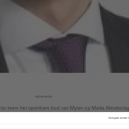
Advertentie
ijn team het openbare bod van Mylan op Meda Aktiebolag 
derland en Ziggo Nederland (19 miljard). Door deze twee m
bovenaan in de legal league table naar dealwaarde.