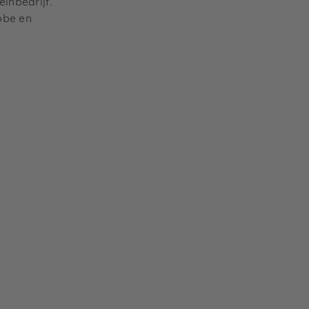
inbedrijf.
ibbe en