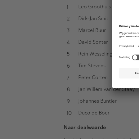
1
Leo Groothuis
2
Dirk-Jan Smit
3
Marcel Buur
4
David Sonter
5
Rein Wesseling
6
Tim Stevens
7
Peter Corten
8
Jan Willem van der Staay
9
Johannes Buntjer
10
Duco de Boer
Naar dealwaarde