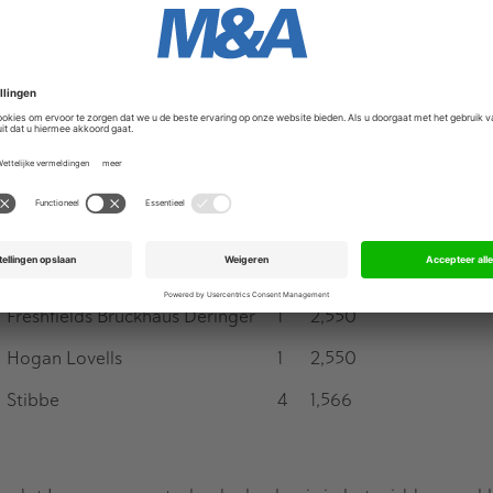
NautaDutilh
2
27,749
Freshfields Bruckhaus Deringer
1
25,408
Loyens & Loeff
1
19,000
Freshfields Bruckhaus Deringer
1
19,000
Stibbe
1
8,749
Allen & Overy
2
3,550
Loyens & Loeff
1
2,710
Freshfields Bruckhaus Deringer
1
2,550
Hogan Lovells
1
2,550
Stibbe
4
1,566