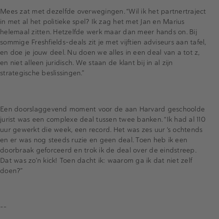
Mees zat met dezelfde overwegingen. “Wil ik het partnertraject
in met al het politieke spel? Ik zag het met Jan en Marius
helemaal zitten. Hetzelfde werk maar dan meer hands on. Bij
sommige Freshfields-deals zit je met vijftien adviseurs aan tafel,
en doe je jouw deel. Nu doen we alles in een deal van a tot z,
en niet alleen juridisch. We staan de klant bij in al zijn
strategische beslissingen.”
Een doorslaggevend moment voor de aan Harvard geschoolde
jurist was een complexe deal tussen twee banken. “Ik had al 110
uur gewerkt die week, een record. Het was zes uur ‘s ochtends
en er was nog steeds ruzie en geen deal. Toen heb ik een
doorbraak geforceerd en trok ik de deal over de eindstreep.
Dat was zo’n kick! Toen dacht ik: waarom ga ik dat niet zelf
doen?”
--