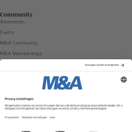
Community
Adverteren
Events
M&A Community
M&A Memberships
League Tables
M&A Magazine
Partners
Service & Contact
Contact
FAQ
Werken bij ons