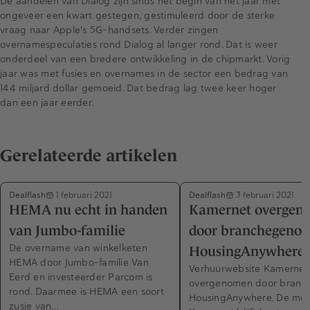
De aandelen van Dialog zijn sinds het begin van het jaar met
ongeveer een kwart gestegen, gestimuleerd door de sterke
vraag naar Apple's 5G-handsets. Verder zingen
overnamespeculaties rond Dialog al langer rond. Dat is weer
onderdeel van een bredere ontwikkeling in de chipmarkt. Vorig
jaar was met fusies en overnames in de sector een bedrag van
144 miljard dollar gemoeid. Dat bedrag lag twee keer hoger
dan een jaar eerder.
Gerelateerde artikelen
Dealflash
Dealflash
1 februari 2021
3 februari 2021
HEMA nu echt in handen
Kamernet overgen
van Jumbo-familie
door branchegenoo
De overname van winkelketen
HousingAnywhere
HEMA door Jumbo-familie Van
Verhuurwebsite Kamernet
Eerd en investeerder Parcom is
overgenomen door branc
rond. Daarmee is HEMA een soort
HousingAnywhere. De me
zusje van…