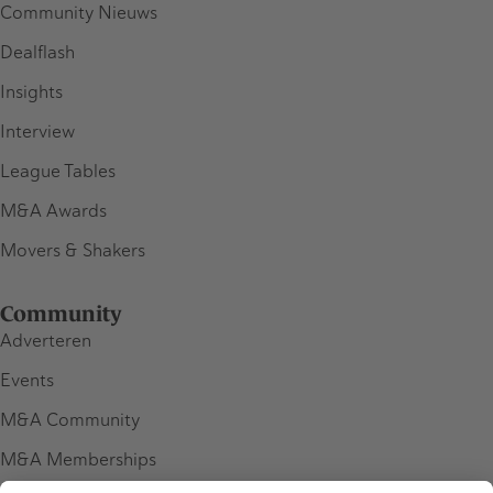
Community Nieuws
Dealflash
Insights
Interview
League Tables
M&A Awards
Movers & Shakers
Community
Adverteren
Events
M&A Community
M&A Memberships