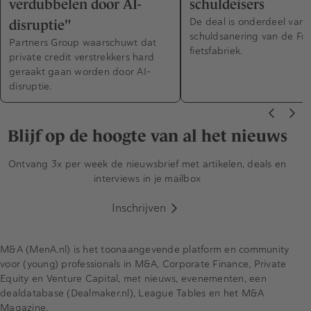
verdubbelen door AI-
schuldeisers
De deal is onderdeel van 
disruptie"
schuldsanering van de Fri
Partners Group waarschuwt dat
fietsfabriek.
private credit verstrekkers hard
geraakt gaan worden door AI-
disruptie.
Blijf op de hoogte van al het nieuws
Ontvang 3x per week de nieuwsbrief met artikelen, deals en
interviews in je mailbox
Inschrijven
M&A (MenA.nl) is het toonaangevende platform en community
voor (young) professionals in M&A, Corporate Finance, Private
Equity en Venture Capital, met nieuws, evenementen, een
dealdatabase (Dealmaker.nl), League Tables en het M&A
Magazine.