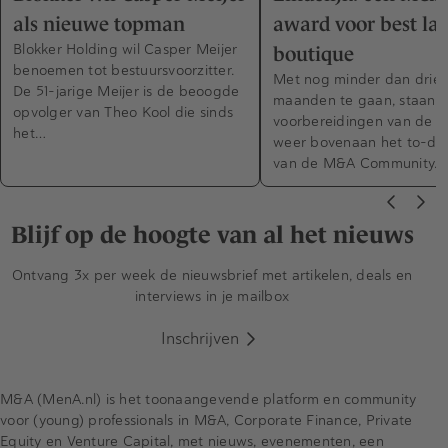
als nieuwe topman
award voor best la
Blokker Holding wil Casper Meijer
boutique
benoemen tot bestuursvoorzitter.
Met nog minder dan drie
De 51-jarige Meijer is de beoogde
maanden te gaan, staan 
opvolger van Theo Kool die sinds
voorbereidingen van de 
het…
weer bovenaan het to-do-l
van de M&A Community. 
Blijf op de hoogte van al het nieuws
Ontvang 3x per week de nieuwsbrief met artikelen, deals en
interviews in je mailbox
Inschrijven
M&A (MenA.nl) is het toonaangevende platform en community
voor (young) professionals in M&A, Corporate Finance, Private
Equity en Venture Capital, met nieuws, evenementen, een