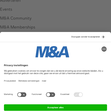
Adverteren
Events
M&A Community
M&A Memberships
League Tables
M&A Magazine
Partners
Service & Contact
Contact
FAQ
Werken bij ons
Privacy Policy
Algemene Voorwaarden