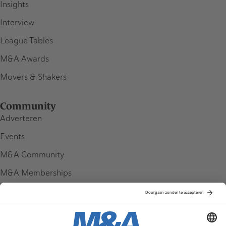
Insights
Interview
League Tables
M&A Awards
Movers & Shakers
Community
Adverteren
Events
M&A Community
M&A Memberships
League Tables
M&A Magazine