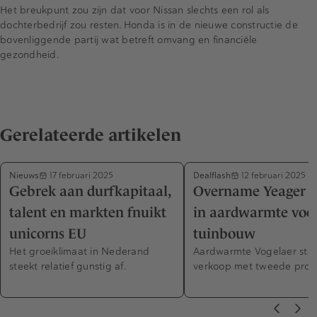
Het breukpunt zou zijn dat voor Nissan slechts een rol als
dochterbedrijf zou resten. Honda is in de nieuwe constructie de
bovenliggende partij wat betreft omvang en financiële
gezondheid.
Gerelateerde artikelen
Nieuws
Dealflash
17 februari 2025
12 februari 2025
Gebrek aan durfkapitaal,
Overname Yeager E
talent en markten fnuikt
in aardwarmte voo
unicorns EU
tuinbouw
Het groeiklimaat in Nederand
Aardwarmte Vogelaer star
steekt relatief gunstig af.
verkoop met tweede proje