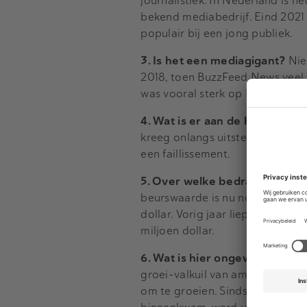
journalistiek. In Nederland is h
bekend mediabedrijf. Eind 2021 
populair bij een jong publiek.
3. Is het een mediagigant?
Niet
2018, toen BuzzFeed News veel b
was vooral sterk op Facebook.
4. Wat is er aan de hand?
Het b
kreeg onlangs uitstel van schuld
een faillissement.
5. Over welke bedragen prat
beurswaarde is nu nog maar 30 m
dollar. Vorig jaar liep het netto
miljoen dollar.
6. Wat is hier ongewoon aan?
K
groei-valkuil van ambitieuze bed
om te groeien. Sinds zijn oprich