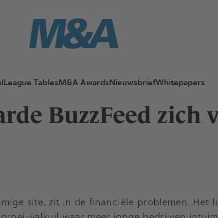
l
League Tables
M&A Awards
Nieuwsbrief
Whitepapers
rde BuzzFeed zich ve
ge site, zit in de financiële problemen. Het lij
groei-valkuil waar meer jonge bedrijven intuim