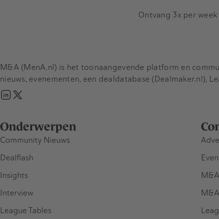
Ontvang 3x per week d
M&A (MenA.nl) is het toonaangevende platform en communit
nieuws, evenementen, een dealdatabase (Dealmaker.nl), L
Onderwerpen
Co
Community Nieuws
Adve
Dealflash
Even
Insights
M&A
Interview
M&A
League Tables
Leag