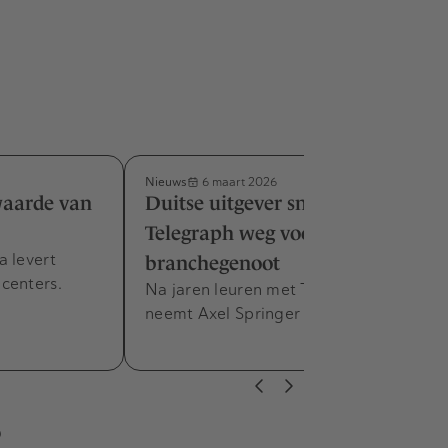
Nieuws
6 maart 2026
waarde van
Duitse uitgever snoept The
Telegraph weg voor Britse
a levert
branchegenoot
centers.
Na jaren leuren met The Telegraph
neemt Axel Springer de krant over.
s