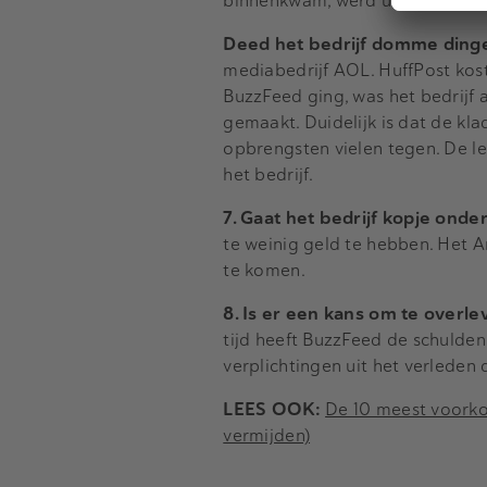
binnenkwam, werd uitgegeven o
Deed het bedrijf domme ding
mediabedrijf AOL. HuffPost kostt
BuzzFeed ging, was het bedrijf 
gemaakt. Duidelijk is dat de kl
opbrengsten vielen tegen. De l
het bedrijf.
7. Gaat het bedrijf kopje onde
te weinig geld te hebben. Het A
te komen.
8. Is er een kans om te overle
tijd heeft BuzzFeed de schuld
verplichtingen uit het verleden 
LEES OOK:
De 10 meest voorko
vermijden)