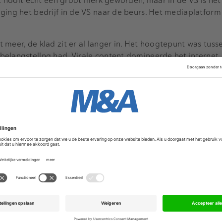
et nooit echt een groot merk geworden, maar in de VS is het 
ging het bedrijf in de VS naar de beurs. Het mediaplatform 
 meer, de klad zit er al langer in. Het hoogtepunt was tuss
elangstellng had. Virale content domineerde het internet, 
edrijf heeft moeite om zijn betalingsverplichtingen na te 
eisers bij het aflossen van een lening. Meestal is dat het v
en we?
BuzzFeed was ooit meer dan 1,7 miljard dollar waard
iljoen dollar. Nu is de omzet geslonken tot naar verluidt
verlies uit voortgezette activiteiten met bijna 70 procent op
omt inderdaad vaker voor, maar dit is een schoolvoorbeel
rijven. BuzzFeed heeft vooral als start-up flinke leningen 
ting leed het mediabedrijf voornamelijk verliezen. Het geld