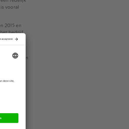
een redelijk
is vooral
en 2015 en
het bedrijf
komen en
oorportaal van
, maar de
 200 miljoen
 tot 57,3
d van de
afgesloten
 dat