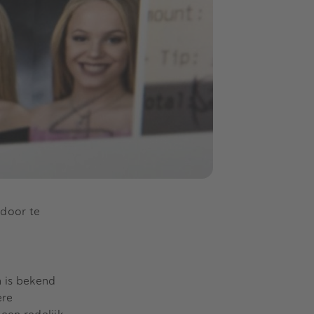
 door te
n is bekend
ere