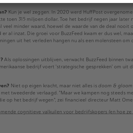
m verder te groeien.
en?
Kun je wel zeggen. In 2020 werd HuffPost overgenome
e toen 315 miljoen dollar. Toe het bedrijf negen jaar later 
al veel minder waard, hoewel de waarde van de deal nooit 
ad er al inzat. Die groei voor BuzzFeed kwam er dus wel, ma
eningen uit het verleden hangen nu als een molensteen om 
r?
Als oplossingen uitblijven, verwacht BuzzFeed binnen t
merikaanse bedrijf voert 'strategische gesprekken' om uit
ven?
Niet op eigen kracht, maar niet alles is
doom & gloom
en met tweederde verlaagd. "Maar we kampen nog steeds m
die op het bedrijf wegen", zei financieel directeur Matt Ome
mende cognitieve valkuilen voor bedrijfskopers (en hoe ze 