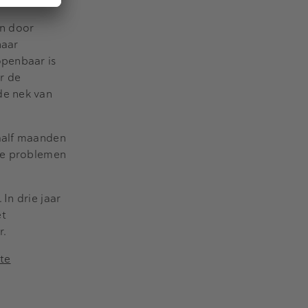
n door
naar
openbaar is
ar de
de nek van
waalf maanden
 de problemen
. In drie jaar
et
r.
te