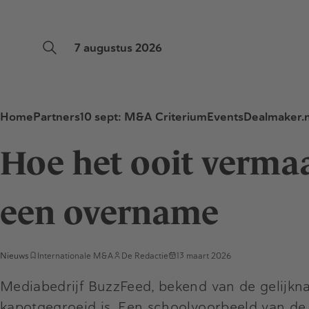
7 augustus 2026
Home
Partners
10 sept: M&A Criterium
Events
Dealmaker.n
Hoe het ooit vermaa
een overname
Nieuws
Internationale M&A
De Redactie
13 maart 2026
Mediabedrijf BuzzFeed, bekend van de gelijknami
kapotgegroeid is. Een schoolvoorbeeld van de 