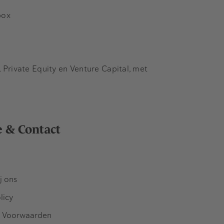
box
Private Equity en Venture Capital, met
e & Contact
j ons
licy
 Voorwaarden