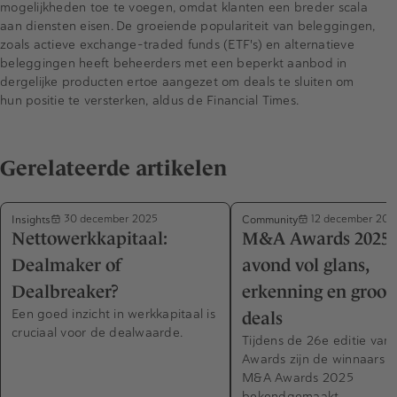
mogelijkheden toe te voegen, omdat klanten een breder scala
aan diensten eisen. De groeiende populariteit van beleggingen,
zoals actieve exchange-traded funds (ETF's) en alternatieve
beleggingen heeft beheerders met een beperkt aanbod in
dergelijke producten ertoe aangezet om deals te sluiten om
hun positie te versterken, aldus de Financial Times.
Gerelateerde artikelen
Insights
Community
30 december 2025
12 december 202
Nettowerkkapitaal:
M&A Awards 2025:
Dealmaker of
avond vol glans,
Dealbreaker?
erkenning en groot
Een goed inzicht in werkkapitaal is
deals
cruciaal voor de dealwaarde.
Tijdens de 26e editie va
Awards zijn de winnaars 
M&A Awards 2025
bekendgemaakt.