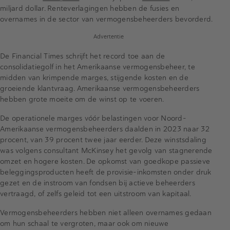
miljard dollar. Renteverlagingen hebben de fusies en
overnames in de sector van vermogensbeheerders bevorderd.
Advertentie
De Financial Times schrijft het record toe aan de
consolidatiegolf in het Amerikaanse vermogensbeheer, te
midden van krimpende marges, stijgende kosten en de
groeiende klantvraag. Amerikaanse vermogensbeheerders
hebben grote moeite om de winst op te voeren.
De operationele marges vóór belastingen voor Noord-
Amerikaanse vermogensbeheerders daalden in 2023 naar 32
procent, van 39 procent twee jaar eerder. Deze winstsdaling
was volgens consultant McKinsey het gevolg van stagnerende
omzet en hogere kosten. De opkomst van goedkope passieve
beleggingsproducten heeft de provisie-inkomsten onder druk
gezet en de instroom van fondsen bij actieve beheerders
vertraagd, of zelfs geleid tot een uitstroom van kapitaal.
Vermogensbeheerders hebben niet alleen overnames gedaan
om hun schaal te vergroten, maar ook om nieuwe