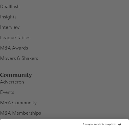
Dealflash
Insights
Interview
League Tables
M&A Awards
Movers & Shakers
Community
Adverteren
Events
M&A Community
M&A Memberships
League Tables