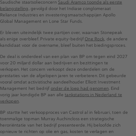
Saudische staatsolieconcern
Saudi Aramco toonde als eerste
belangstelling
, gevolgd door het Indiase conglomeraat
Reliance Industries en investeringsmaatschappijen Apollo
Global Management en Lone Star Funds.
Er bleven uiteindelijk twee partijen over, waarvan Stonepeak
als enige overbleef. Private equity-bedrijf
One Rock
, de andere
kandidaat voor de overname, bleef buiten het biedingsproces.
De deal is onderdeel van een plan van BP om tegen eind 2027
voor 20 miljard dollar aan bedrijven en bezittingen te
verkopen. Het concern verkoopt deze onderdelen om de
prestaties van de afgelopen jaren te verbeteren. Dit gebeurde
vooral omdat activistische aandeelhouder Elliott Investment
Management het bedrijf
onder de loep had genomen
. Eind
vorig jaar kondigde BP aan alle
tankstations in Nederland te
verkopen
.
BP startte het verkoopproces van Castrol al in februari, toen de
toenmalige topman Murray Auchincloss een strategische
heroriëntatie van het bedrijf presenteerde. Hij beloofde zich
opnieuw te richten op olie en gas, kosten te verlagen en