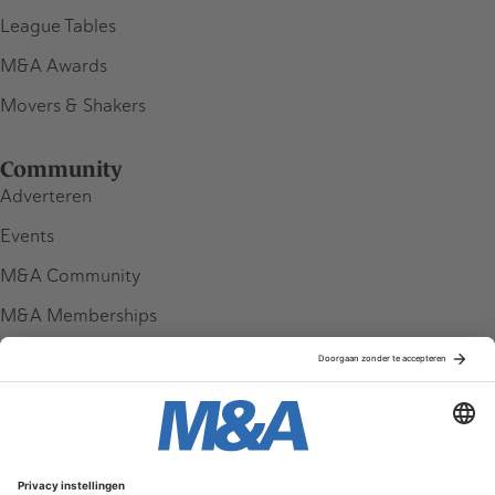
League Tables
M&A Awards
Movers & Shakers
Community
Adverteren
Events
M&A Community
M&A Memberships
League Tables
M&A Magazine
Partners