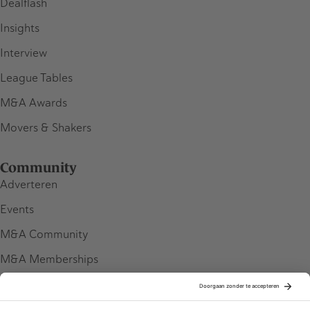
Dealflash
Insights
Interview
League Tables
M&A Awards
Movers & Shakers
Community
Adverteren
Events
M&A Community
M&A Memberships
League Tables
M&A Magazine