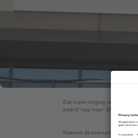
Dat is een stijging van meer d
bedrijf 'nog maar' 28 miljard do
Hoeveel de overname gaat kost