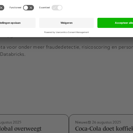
ngsronde in 2022. Databricks is ook actief in Nederland. De
 de grootste R&D-locatie in Europa van het bedrijf.
een van de
bedrijven die profiteert
van het gebrek aan koop
inds 2022 elf bedrijven overgenomen. Tecton is deal nummer
rbij gaan om in totaal meer dan 4,5 miljard aan dealwaard
ata voor onder meer fraudedetectie, risicoscoring en person
Databricks.
Nieuws
ugustus 2025
26 augustus 2025
lobal overweegt
Coca-Cola doet koffi