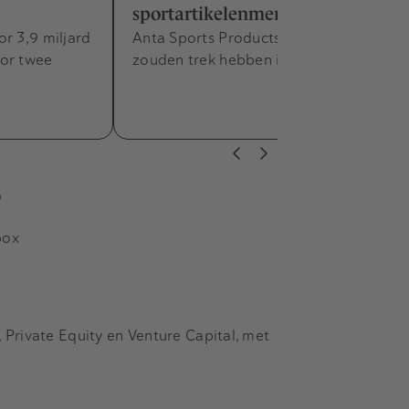
sportartikelenmerk Puma
r 3,9 miljard
Anta Sports Products en Li Ning Co
oor twee
zouden trek hebben in een overname.
s
box
Private Equity en Venture Capital, met