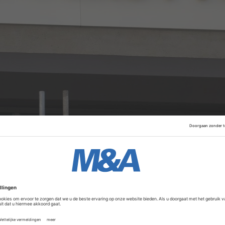
an zestig procent vergeleken met acht maanden geleden. In
llar waard.
Advertentie
en is onbekend, maar Tecton werd voor het laatst gewaar