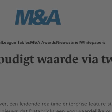
l
League Tables
M&A Awards
Nieuwsbrief
Whitepapers
oudigt waarde via tw
er, een leidende realtime enterprise feature st
te nieuws dat Databricks een voorwaardelijke 