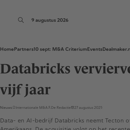
9 augustus 2026
Home
Partners
10 sept: M&A Criterium
Events
Dealmaker.n
Databricks vervierv
vijf jaar
Nieuws
Internationale M&A
De Redactie
27 augustus 2025
Data- en AI-bedrijf Databricks neemt Tecton ov
Amerikaans. De acquisitie volgt op het recen