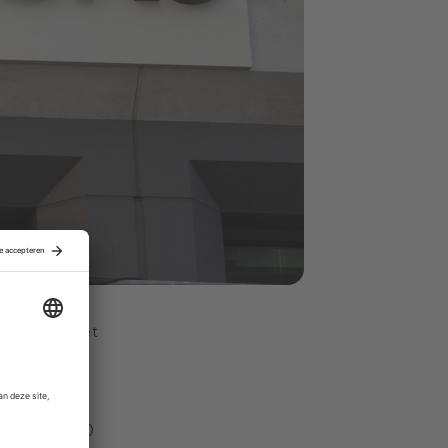
 2020 was het
deerd op 900