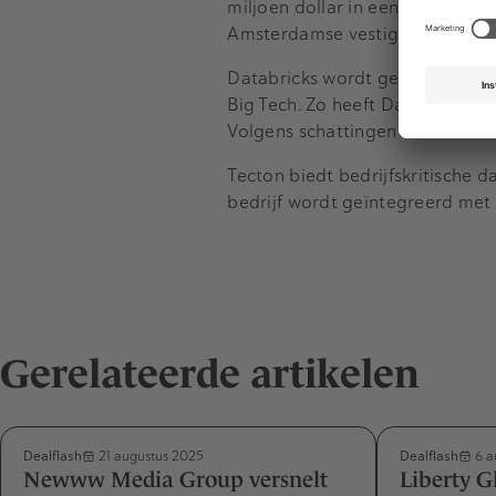
miljoen dollar in een financieri
Amsterdamse vestiging geldt als
Databricks wordt genoemd als 
Big Tech. Zo heeft Databricks s
Volgens schattingen zou het daa
Tecton biedt bedrijfskritische d
bedrijf wordt geïntegreerd met 
Gerelateerde artikelen
Dealflash
Dealflash
21 augustus 2025
6 a
Newww Media Group versnelt
Liberty G