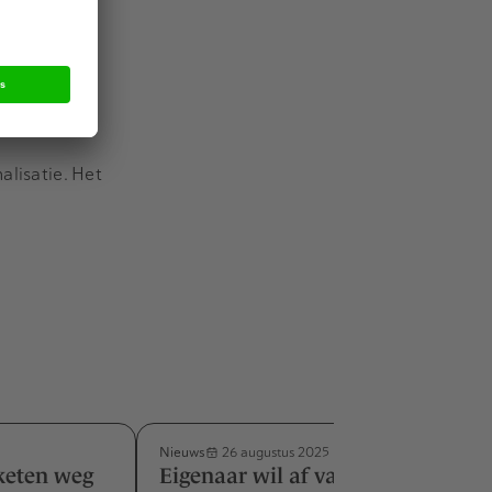
lust van de
 twaalf.
e.
alisatie. Het
Nieuws
26 augustus 2025
eketen weg
Eigenaar wil af van Duits