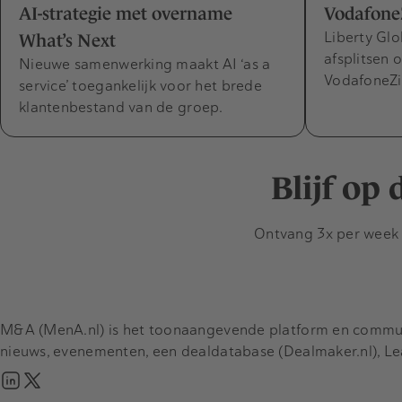
AI-strategie met overname
VodafoneZ
Liberty Glo
What’s Next
afsplitsen 
Nieuwe samenwerking maakt AI ‘as a
VodafoneZ
service’ toegankelijk voor het brede
klantenbestand van de groep.
Blijf op
Ontvang 3x per week d
M&A (MenA.nl) is het toonaangevende platform en communit
nieuws, evenementen, een dealdatabase (Dealmaker.nl), L