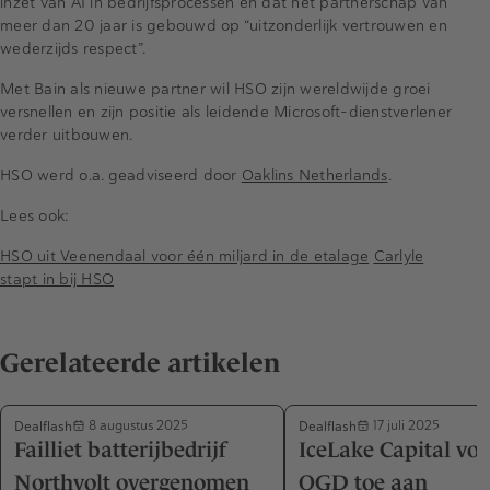
inzet van AI in bedrijfsprocessen en dat het partnerschap van
meer dan 20 jaar is gebouwd op “uitzonderlijk vertrouwen en
wederzijds respect”.
Met Bain als nieuwe partner wil HSO zijn wereldwijde groei
versnellen en zijn positie als leidende Microsoft-dienstverlener
verder uitbouwen.
HSO werd o.a. geadviseerd door
Oaklins Netherlands
.
Lees ook:
HSO uit Veenendaal voor één miljard in de etalage
Carlyle
stapt in bij HSO
Gerelateerde artikelen
Dealflash
Dealflash
8 augustus 2025
17 juli 2025
Failliet batterijbedrijf
IceLake Capital voe
Northvolt overgenomen
OGD toe aan