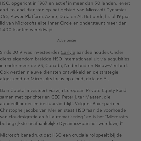
HSO, opgericht in 1987 en actief in meer dan 30 landen, levert
end-to-end diensten op het gebied van Microsoft Dynamics
365, Power Platform, Azure, Data en AI. Het bedrijf is al 19 jaar
lid van Microsofts elite Inner Circle en ondersteunt meer dan
1.400 klanten wereldwijd.
Advertentie
Sinds 2019 was investeerder
Carlyle
aandeelhouder. Onder
diens eigendom breidde HSO internationaal uit via acquisities
in onder meer de VS, Canada, Nederland en Nieuw-Zeeland.
Ook werden nieuwe diensten ontwikkeld en de strategie
afgestemd op Microsofts focus op cloud, data en AI.
Bain Capital investeert via zijn European Private Equity Fund
samen met oprichter en CEO Peter J. ter Maaten, die
aandeelhouder en bestuurslid blijft. Volgens Bain-partner
Christophe Jacobs van Merlen staat HSO “aan de voorhoede
van cloudmigratie en AI-automatisering” en is het “Microsofts
belangrijkste onafhankelijke Dynamics-partner wereldwijd”.
Microsoft benadrukt dat HSO een cruciale rol speelt bij de