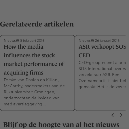
Gerelateerde artikelen
Nieuws
Nieuws
8 februari 2016
26 januari 2016
How the media
ASR verkoopt SOS 
influences the stock
CED
CED-group neemt alarmce
market performance of
SOS International over va
acquiring firms
verzekeraar ASR. Een
Femke van Daalen en Killian J
Overnameprijs is niet bek
McCarthy, onderzoekers aan de
gemaakt. Het is de zoveel
Rijksuniversiteit Groningen,
onderzochten de invloed van
mediaverslaggeving…
Blijf op de hoogte van al het nieuws