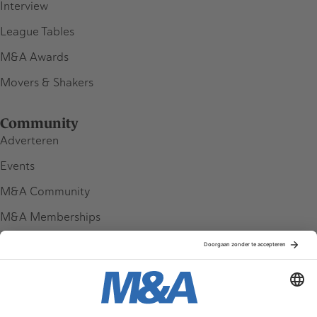
Interview
League Tables
M&A Awards
Movers & Shakers
Community
Adverteren
Events
M&A Community
M&A Memberships
League Tables
M&A Magazine
Partners