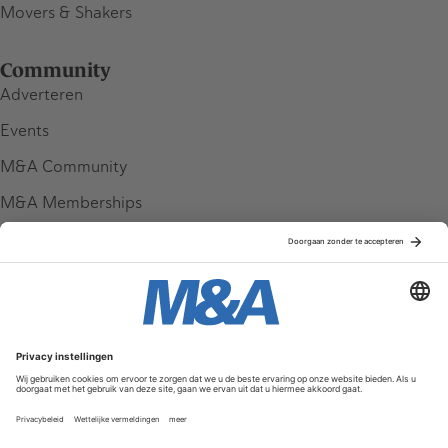
Movers & Shakers
Community
Adverteren
Events
M&A Community
M&A Memberships
League Tables
M&A Magazine
Partners
Service & Contact
Contact
FAQ