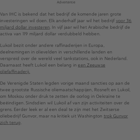
Advertentie
Van IHC is bekend dat het bedrijf de komende jaren grote
investeringen wil doen. Elk anderhalf jaar wil het bedrijf
voor 36
miljard dollar investeren
. In vijf jaar wil het Arabische bedrijf de
activa van 119 miljard dollar verdubbeld hebben.
Lukoil bezit onder andere raffinaderijen in Europa,
deelnemingen in olievelden in verschillende landen en
verspreid over de wereld veel tankstations, ook in Nederland.
Daarnaast heeft Lukoil een belang in
een Zeeuwse
oliefaffinaderij.
De Verenigde Staten legden vorige maand sancties op aan de
twee grootste Russische oliemaatschappijen, Rosneft en Lukoil,
om Moskou onder druk te zetten de oorlog in Oekraïne te
beëindigen. Sindsdien wil Lukoil af van zijn activiteiten over de
grens. Eerder leek er al een deal te zijn met het Zwitserse
oliebedrijf Gunvor, maar na kritiek uit Washington
trok Gunvor
zich terug
.