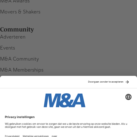
M&A Awards
Movers & Shakers
Community
Adverteren
Events
M&A Community
M&A Memberships
League Tables
M&A Magazine
Partners
Service & Contact
Contact