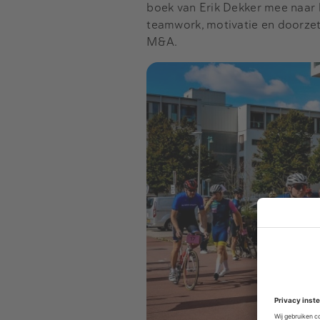
boek van Erik Dekker mee naar h
teamwork, motivatie en doorzet
M&A.