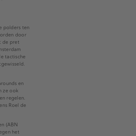
e polders ten
worden door
 de pret
Amsterdam
e tactische
tgewisseld.
narounds en
jn ze ook
en regelen.
ens Roel de
een (ABN
egen het