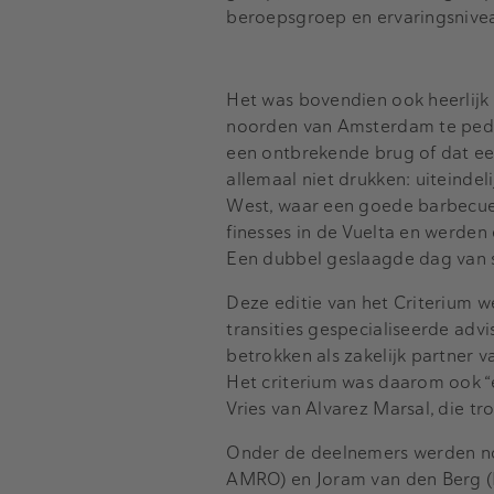
beroepsgroep en ervaringsnive
Het was bovendien ook heerlijk 
noorden van Amsterdam te pedd
een ontbrekende brug of dat e
allemaal niet drukken: uiteind
West, waar een goede barbecue 
finesses in de Vuelta en werden 
Een dubbel geslaagde dag van s
Deze editie van het Criterium 
transities gespecialiseerde advi
betrokken als zakelijk partner 
Het criterium was daarom ook “
Vries van Alvarez Marsal, die t
Onder de deelnemers werden nog
AMRO) en Joram van den Berg (