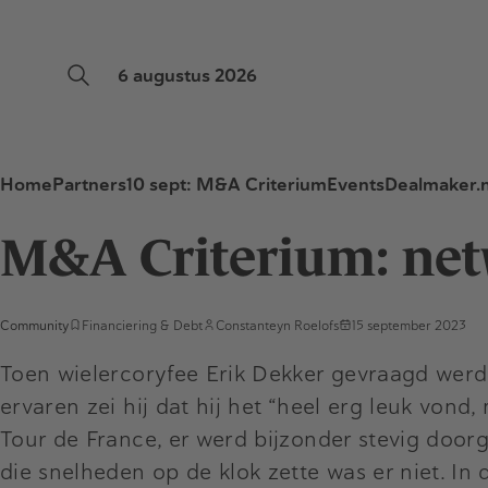
6 augustus 2026
Home
Partners
10 sept: M&A Criterium
Events
Dealmaker.n
M&A Criterium: netw
Community
Financiering & Debt
Constanteyn Roelofs
15 september 2023
Toen wielercoryfee Erik Dekker gevraagd werd
ervaren zei hij dat hij het “heel erg leuk vond
Tour de France, er werd bijzonder stevig doorg
die snelheden op de klok zette was er niet. I