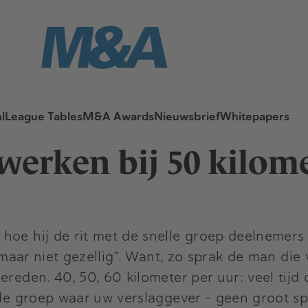
l
League Tables
M&A Awards
Nieuwsbrief
Whitepapers
erken bij 50 kilome
 hoe hij de rit met de snelle groep deelnemer
, maar niet gezellig”. Want, zo sprak de man die
ereden. 40, 50, 60 kilometer per uur: veel tijd
n de groep waar uw verslaggever - geen groot s