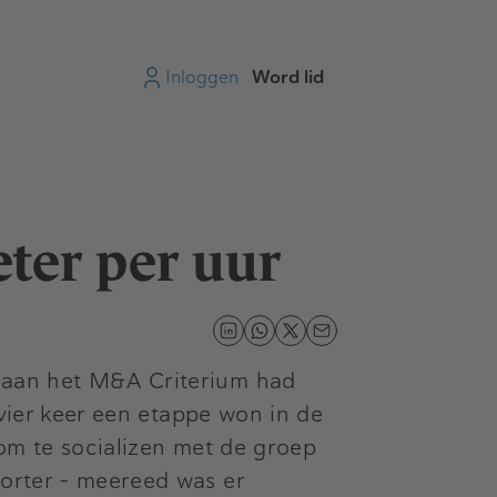
Inloggen
Word lid
ter per uur
s aan het M&A Criterium had
 vier keer een etappe won in de
 om te socializen met de groep
porter - meereed was er