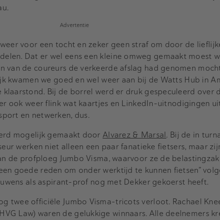
au.
Advertentie
weer voor een tocht en zeker geen straf om door de lieflijk
elen. Dat er wel eens een kleine omweg gemaakt moest 
en van de coureurs de verkeerde afslag had genomen mocht
elijk kwamen we goed en wel weer aan bij de Watts Hub in 
klaarstond. Bij de borrel werd er druk gespeculeerd over d
er ook weer flink wat kaartjes en LinkedIn-uitnodigingen ui
port en netwerken, dus.
werd mogelijk gemaakt door
Alvarez & Marsal
. Bij de in tur
seur werken niet alleen een paar fanatieke fietsers, maar zi
van de profploeg Jumbo Visma, waarvoor ze de belastingzak
een goede reden om onder werktijd te kunnen fietsen” volg
rouwens als aspirant-prof nog met Dekker gekoerst heeft.
 twee officiële Jumbo Visma-tricots verloot. Rachael Kn
HVG Law) waren de gelukkige winnaars. Alle deelnemers kr