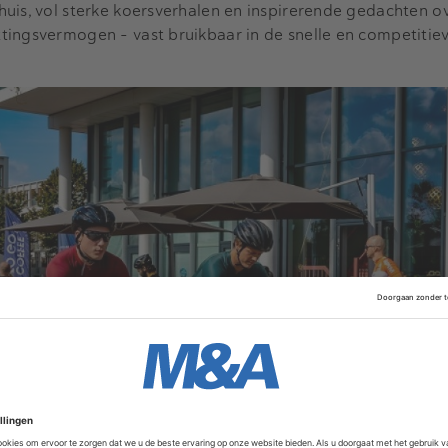
uis, vol sterke koersverhalen en inspirerende gedachten o
tingsvermogen - vast bruikbaar in de snelle en competitie