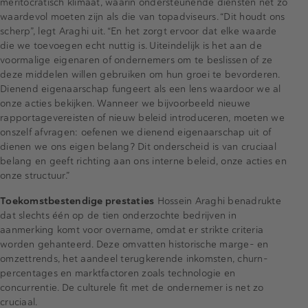
meritocratisch klimaat, waarin ondersteunende diensten net zo
waardevol moeten zijn als die van topadviseurs. “Dit houdt ons
scherp”, legt Araghi uit. “En het zorgt ervoor dat elke waarde
die we toevoegen echt nuttig is. Uiteindelijk is het aan de
voormalige eigenaren of ondernemers om te beslissen of ze
deze middelen willen gebruiken om hun groei te bevorderen.
Dienend eigenaarschap fungeert als een lens waardoor we al
onze acties bekijken. Wanneer we bijvoorbeeld nieuwe
rapportagevereisten of nieuw beleid introduceren, moeten we
onszelf afvragen: oefenen we dienend eigenaarschap uit of
dienen we ons eigen belang? Dit onderscheid is van cruciaal
belang en geeft richting aan ons interne beleid, onze acties en
onze structuur.”
Toekomstbestendige prestaties
Hossein Araghi benadrukte
dat slechts één op de tien onderzochte bedrijven in
aanmerking komt voor overname, omdat er strikte criteria
worden gehanteerd. Deze omvatten historische marge- en
omzettrends, het aandeel terugkerende inkomsten, churn-
percentages en marktfactoren zoals technologie en
concurrentie. De culturele fit met de ondernemer is net zo
cruciaal.