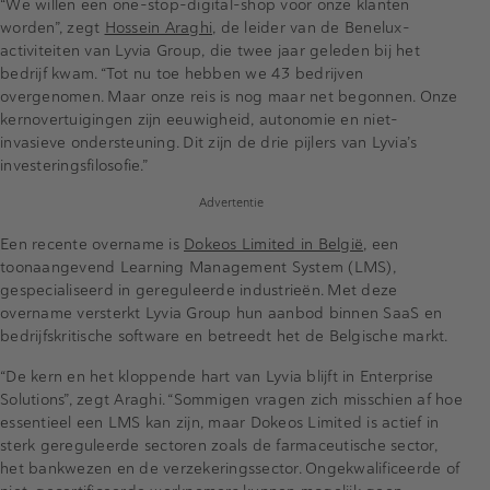
“We willen een one-stop-digital-shop voor onze klanten
worden”, zegt
Hossein Araghi
, de leider van de Benelux-
activiteiten van Lyvia Group, die twee jaar geleden bij het
bedrijf kwam. “Tot nu toe hebben we 43 bedrijven
overgenomen. Maar onze reis is nog maar net begonnen. Onze
kernovertuigingen zijn eeuwigheid, autonomie en niet-
invasieve ondersteuning. Dit zijn de drie pijlers van Lyvia’s
investeringsfilosofie.”
Advertentie
Een recente overname is
Dokeos Limited in België
, een
toonaangevend Learning Management System (LMS),
gespecialiseerd in gereguleerde industrieën. Met deze
overname versterkt Lyvia Group hun aanbod binnen SaaS en
bedrijfskritische software en betreedt het de Belgische markt.
“De kern en het kloppende hart van Lyvia blijft in Enterprise
Solutions”, zegt Araghi. “Sommigen vragen zich misschien af hoe
essentieel een LMS kan zijn, maar Dokeos Limited is actief in
sterk gereguleerde sectoren zoals de farmaceutische sector,
het bankwezen en de verzekeringssector. Ongekwalificeerde of