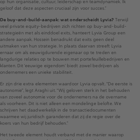
op hun organisatie, cultuur, leiderschap en teamdynamiek. Ik
geloof dat deze aspecten cruciaal zijn voor succes.”
De buy-and-build-aanpak: wat onderscheidt Lyvia?
Terwijl
veel private equity-bedrijven zich richten op buy-and-build-
strategieën met als einddoel exits, hanteert Lyvia Group een
andere aanpak. Hossein benadrukt dat exits geen deel
uitmaken van hun strategie. In plaats daarvan streeft Lyvia
ernaar om als eeuwigdurende eigenaar op te treden en
langdurige relaties op te bouwen met portefeuillebedrijven en
klanten. Dit ‘eeuwige eigendom’ biedt zowel bedrijven als
ondernemers een unieke stabiliteit.
Er zijn drie extra elementen waardoor Lyvia opvalt. “De eerste is
autonomie”, legt Araghi uit. “Wij geloven sterk in het behouden
van zoveel autonomie voor de ondernemers na de overname
als voorheen. Dit is niet alleen een mondelinge belofte. We
schrijven het daadwerkelijk in de transactiedocumenten
waarmee wij juridisch garanderen dat zij de regie over de
koers van hun bedrijf behouden.”
Het tweede element houdt verband met de manier waarop