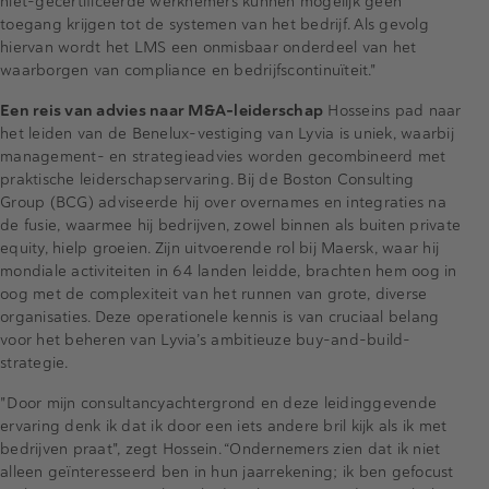
niet-gecertificeerde werknemers kunnen mogelijk geen
toegang krijgen tot de systemen van het bedrijf. Als gevolg
hiervan wordt het LMS een onmisbaar onderdeel van het
waarborgen van compliance en bedrijfscontinuïteit."
Een reis van advies naar M&A-leiderschap
Hosseins pad naar
het leiden van de Benelux-vestiging van Lyvia is uniek, waarbij
management- en strategieadvies worden gecombineerd met
praktische leiderschapservaring. Bij de Boston Consulting
Group (BCG) adviseerde hij over overnames en integraties na
de fusie, waarmee hij bedrijven, zowel binnen als buiten private
equity, hielp groeien. Zijn uitvoerende rol bij Maersk, waar hij
mondiale activiteiten in 64 landen leidde, brachten hem oog in
oog met de complexiteit van het runnen van grote, diverse
organisaties. Deze operationele kennis is van cruciaal belang
voor het beheren van Lyvia’s ambitieuze buy-and-build-
strategie.
"Door mijn consultancyachtergrond en deze leidinggevende
ervaring denk ik dat ik door een iets andere bril kijk als ik met
bedrijven praat", zegt Hossein. “Ondernemers zien dat ik niet
alleen geïnteresseerd ben in hun jaarrekening; ik ben gefocust