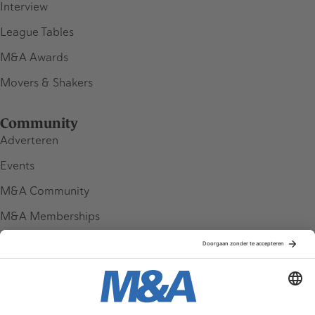
Interview
League Tables
M&A Awards
Movers & Shakers
Community
Adverteren
Events
M&A Community
M&A Memberships
League Tables
M&A Magazine
Partners