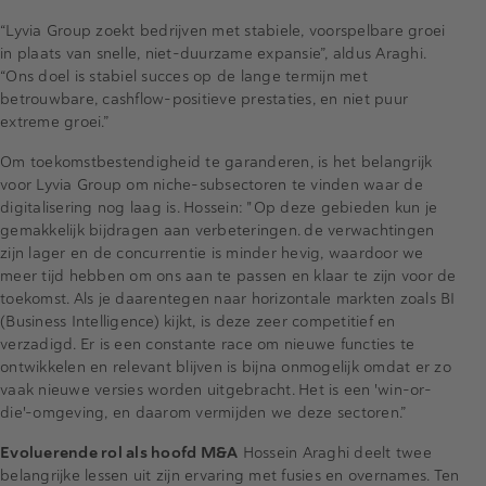
“Lyvia Group zoekt bedrijven met stabiele, voorspelbare groei
in plaats van snelle, niet-duurzame expansie”, aldus Araghi.
“Ons doel is stabiel succes op de lange termijn met
betrouwbare, cashflow-positieve prestaties, en niet puur
extreme groei.”
Om toekomstbestendigheid te garanderen, is het belangrijk
voor Lyvia Group om niche-subsectoren te vinden waar de
digitalisering nog laag is. Hossein: "Op deze gebieden kun je
gemakkelijk bijdragen aan verbeteringen. de verwachtingen
zijn lager en de concurrentie is minder hevig, waardoor we
meer tijd hebben om ons aan te passen en klaar te zijn voor de
toekomst. Als je daarentegen naar horizontale markten zoals BI
(Business Intelligence) kijkt, is deze zeer competitief en
verzadigd. Er is een constante race om nieuwe functies te
ontwikkelen en relevant blijven is bijna onmogelijk omdat er zo
vaak nieuwe versies worden uitgebracht. Het is een 'win-or-
die'-omgeving, en daarom vermijden we deze sectoren.”
Evoluerende rol als hoofd M&A
Hossein Araghi deelt twee
belangrijke lessen uit zijn ervaring met fusies en overnames. Ten