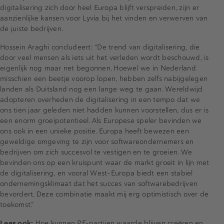
digitalisering zich door heel Europa blijft verspreiden, zijn er
aanzienlijke kansen voor Lyvia bij het vinden en verwerven van
de juiste bedrijven.
Hossein Araghi concludeert: “De trend van digitalisering, die
door veel mensen als iets uit het verleden wordt beschouwd, is
eigenlijk nog maar net begonnen. Hoewel we in Nederland
misschien een beetje voorop lopen, hebben zelfs nabijgelegen
landen als Duitsland nog een lange weg te gaan. Wereldwijd
adopteren overheden de digitalisering in een tempo dat we
ons tien jaar geleden niet hadden kunnen voorstellen, dus er is
een enorm groeipotentieel. Als Europese speler bevinden we
ons ook in een unieke positie. Europa heeft bewezen een
geweldige omgeving te zijn voor softwareondernemers en
bedrijven om zich succesvol te vestigen en te groeien. We
bevinden ons op een kruispunt waar de markt groeit in lijn met
de digitalisering, en vooral West-Europa biedt een stabiel
ondernemingsklimaat dat het succes van softwarebedrijven
bevordert. Deze combinatie maakt mij erg optimistisch over de
toekomst.”
Lees ook:
Hoe kunnen PE-partijen waarde blijven creëren en