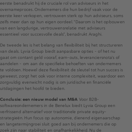
eerste benadrukt hij de cruciale rol van adviseurs in het
overnameproces. Ondernemers die hun bedrijf vaak voor de
eerste keer verkopen, vertrouwen sterk op hun adviseurs, soms
zelfs meer dan op hun eigen oordeel. “Daarom is het opbouwen
van een langdurige, vertrouwensrelatie met adviseurs
essentieel voor succesvolle deals”, benadrukt Araghi.
De tweede les is het belang van flexibiliteit bij het structureren
van deals. Lyvia Group biedt aanpasbare opties – of het nu
gaat om contant geld vooraf, earn-outs, leveranciersnota’s of
aandelen – om aan de specifieke behoeften van ondernemers
te voldoen. Hoewel deze flexibiliteit de sleutel tot hun succes is
geweest, zorgt het ook voor interne complexiteit, waardoor een
zorgvuldig evenwicht nodig is om juridische en financiële
uitdagingen het hoofd te bieden.
Conclusie: een nieuw model van M&A
Voor B2B-
softwareondernemers in de Benelux biedt Lyvia Group een
verfrissend alternatief voor traditionele private equity-
strategieën. Hun focus op autonomie, dienend eigenaarschap
en langetermijngroei sluit goed aan bij ondernemers die op
zoek zijn naar stabiliteit en onafhankelijkheid. Nu de