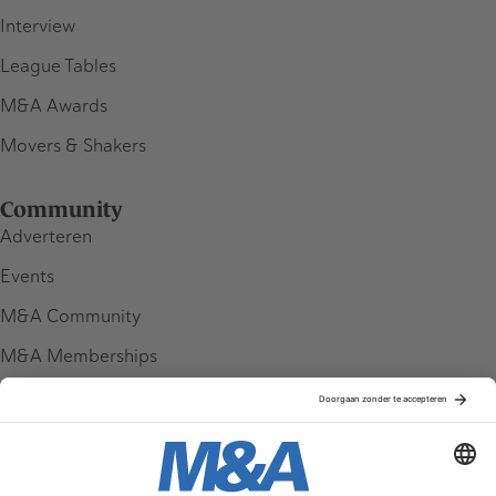
Interview
League Tables
M&A Awards
Movers & Shakers
Community
Adverteren
Events
M&A Community
M&A Memberships
League Tables
M&A Magazine
Partners