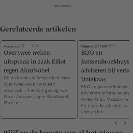
Advertentie
Gerelateerde artikelen
Nieuws
Nieuws
27 juli 2017
13 juli 2017
Over twee weken
BDO en
uitspraak in zaak Elliot
JanssenBroekhuyse
tegen AkzoNobel
adviseren bij verko
De rechtbank in Amsterdam komt
Uniekaas
over twee weken met een
BDO en JanssenBroekhuy
uitspraak in het kort geding van
adviseren private-equitybe
Elliott Advisors tegen AkzoNobel.
Antea, NIBC Mezzanine & 
Elliott eist…
Partners, kaashandelaar J
Vliet en het…
Blijf op de hoogte van al het nieuws