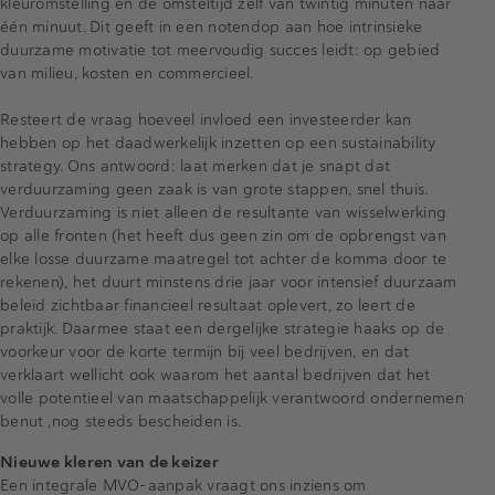
kleuromstelling en de omsteltijd zelf van twintig minuten naar
één minuut. Dit geeft in een notendop aan hoe intrinsieke
duurzame motivatie tot meervoudig succes leidt: op gebied
van milieu, kosten en commercieel.
Resteert de vraag hoeveel invloed een investeerder kan
hebben op het daadwerkelijk inzetten op een sustainability
strategy. Ons antwoord: laat merken dat je snapt dat
verduurzaming geen zaak is van grote stappen, snel thuis.
Verduurzaming is niet alleen de resultante van wisselwerking
op alle fronten (het heeft dus geen zin om de opbrengst van
elke losse duurzame maatregel tot achter de komma door te
rekenen), het duurt minstens drie jaar voor intensief duurzaam
beleid zichtbaar financieel resultaat oplevert, zo leert de
praktijk. Daarmee staat een dergelijke strategie haaks op de
voorkeur voor de korte termijn bij veel bedrijven, en dat
verklaart wellicht ook waarom het aantal bedrijven dat het
volle potentieel van maatschappelijk verantwoord ondernemen
benut ,nog steeds bescheiden is.
Nieuwe kleren van de keizer
Een integrale MVO-aanpak vraagt ons inziens om