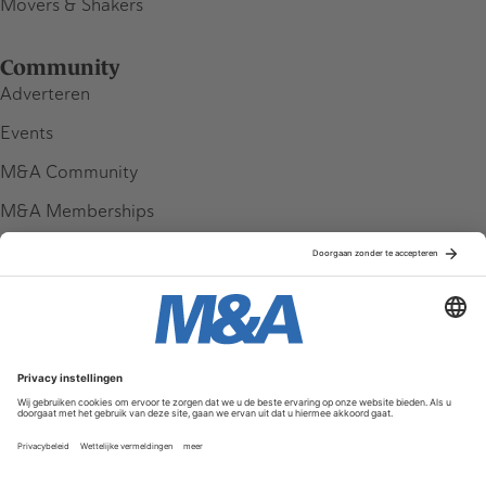
Movers & Shakers
Community
Adverteren
Events
M&A Community
M&A Memberships
League Tables
M&A Magazine
Partners
Service & Contact
Contact
FAQ