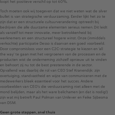
loopt het positieve verschil op tot 60%.
Toch moeten ook wij toegeven dat we niet weten wat de silver
bullet is van strategische verduurzaming. Eerder lijkt het zo te
zijn dat er een structurele cultuurverandering optreedt bij
bedrijven die alle duurzame elementen serieus nemen. Dit leidt
als vanzelf tot meer innovatie, meer betrokkenheid bij
werknemers en een structureel hogere winst. Onze (inmiddels
verkochte) participatie Desso is daarvan een goed voorbeeld.
Door compromisloos voor een C2C-strategie te kiezen en ‘all
the way’ te gaan met het vergroenen van de processen en de
producten wist de onderneming zichzelf opnieuw uit te vinden
en behoort zij nu tot de best presterende in de sector.
Opvallend was daarbij de rol van CEO Stef Kranendijk: zijn
overtuiging, standvastheid en wijze van communiceren met de
medewerkers bleek essentieel voor het succes. Andere
voorbeelden van CEO’s die verduurzaming niet alleen met de
mond belijden, maar als het ware belichamen (en dat is nodig!)
zijn wat mij betreft Paul Polman van Unilever en Feike Sijbesma
van DSM.
Geen grote stappen, snel thuis