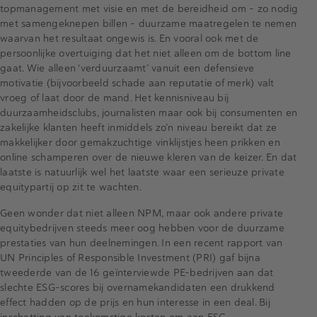
topmanagement met visie en met de bereidheid om – zo nodig
met samengeknepen billen - duurzame maatregelen te nemen
waarvan het resultaat ongewis is. En vooral ook met de
persoonlijke overtuiging dat het niet alleen om de bottom line
gaat. Wie alleen ‘verduurzaamt’ vanuit een defensieve
motivatie (bijvoorbeeld schade aan reputatie of merk) valt
vroeg of laat door de mand. Het kennisniveau bij
duurzaamheidsclubs, journalisten maar ook bij consumenten en
zakelijke klanten heeft inmiddels zo’n niveau bereikt dat ze
makkelijker door gemakzuchtige vinklijstjes heen prikken en
online schamperen over de nieuwe kleren van de keizer. En dat
laatste is natuurlijk wel het laatste waar een serieuze private
equitypartij op zit te wachten.
Geen wonder dat niet alleen NPM, maar ook andere private
equitybedrijven steeds meer oog hebben voor de duurzame
prestaties van hun deelnemingen. In een recent rapport van
UN Principles of Responsible Investment (PRI) gaf bijna
tweederde van de 16 geïnterviewde PE-bedrijven aan dat
slechte ESG-scores bij overnamekandidaten een drukkend
effect hadden op de prijs en hun interesse in een deal. Bij
inschatting van toekomstige kosten om aan ESG-