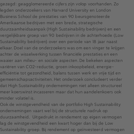
gezegd: geagglomereerde cijfers zijn volop voorhanden. Zo
legden onderzoekers van Harvard University en London
Business School de prestaties van 90 beursgenoteerde
Amerikaanse bedrijven met een brede, strategische
duurzaamheidsaanpak (High Sustainability bedrijven) en een
vergelijkbare groep van 90 bedrijven in de achterhoede (Low
Sustainability bedrijven) over een periode van 18 jaar naast
elkaar. Doel van de onderzoekers was om een vinger te krijgen
achter de wisselwerking tussen financiële prestaties en een
waaier aan milieu- en sociale aspecten. De bekeken aspecten
variëren van CO2-reductie, groen inkoopbeleid, energie-
efficiëntie tot gezondheid, balans tussen werk en vrije tijd en
gemeenschapsactiviteiten. Het onderzoek concludeert verder
dat High Sustainability ondernemingen niet alleen structureel
meer koerswinst incasseren maar dat hun aandelenkoers ook
minder volatiel is.
Ook de winstgevendheid van de portfolio High Sustainability
ondernemingen vaart wel bij de structurele nadruk op
duurzaamheid. Uitgedrukt in rendement op eigen vermogen
lag de winstgevendheid een kwart hoger dan bij de Low
Sustainability groep. Bij rendement op geïnvesteerd vermogen