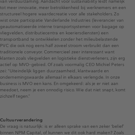
van verduurzaming. Aandacht voor sustainability leidt namelijk
tot meer innovatie, meer betrokkenheid bij werknemers en een
structureel hogere waardecreatie voor alle stakeholders. Zo
wist onze participatie Vanderlande Industries (leverancier van
geautomatiseerde interne transportsystemen voor bagage op
vliegvelden, distributiecentra en koeriersdiensten) een
transportband te ontwikkelen zonder het milieubelastende
PVC die ook nog eens half zoveel stroom verbruikt dan een
traditionele conveyor. Commercieel zeer interessant want
klanten zoals vliegvelden en logistieke dienstverleners, zijn erg
actief op MVO-gebied. Of zoals voormalig CEO Michiel Peters
zei: “Uiteindelijk liggen duurzaamheid, klantwaarde en
ondernemingswaarde allemaal in elkaars verlengde. In onze
business is MVO een kans. En omgekeerd: als je er niet aan
meedoet, neem je een onnodig risico. Wie dat niet snapt, komt
zichzelf tegen.”
Cultuurverandering
De vraag is natuurlijk: is er alleen sprake van een zeker ‘belief’
binnen NPM Capital, of kunnen we dit ook hard maken? Zoals