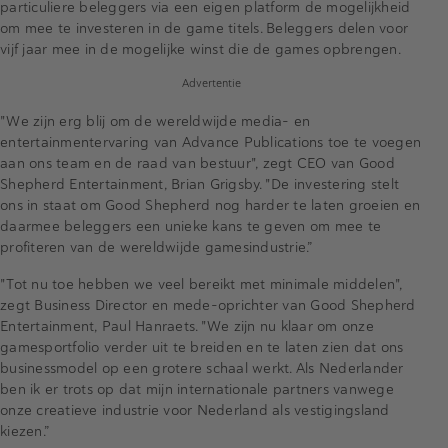
particuliere beleggers via een eigen platform de mogelijkheid
om mee te investeren in de game titels. Beleggers delen voor
vijf jaar mee in de mogelijke winst die de games opbrengen.
Advertentie
"We zijn erg blij om de wereldwijde media- en
entertainmentervaring van Advance Publications toe te voegen
aan ons team en de raad van bestuur", zegt CEO van Good
Shepherd Entertainment, Brian Grigsby. "De investering stelt
ons in staat om Good Shepherd nog harder te laten groeien en
daarmee beleggers een unieke kans te geven om mee te
profiteren van de wereldwijde gamesindustrie.”
"Tot nu toe hebben we veel bereikt met minimale middelen",
zegt Business Director en mede-oprichter van Good Shepherd
Entertainment, Paul Hanraets. "We zijn nu klaar om onze
gamesportfolio verder uit te breiden en te laten zien dat ons
businessmodel op een grotere schaal werkt. Als Nederlander
ben ik er trots op dat mijn internationale partners vanwege
onze creatieve industrie voor Nederland als vestigingsland
kiezen.”