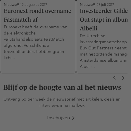
Nieuws
Nieuws
15 augustus 2017
27 juli 2017
Euronext rondt overname
Investeerder Gilde
Fastmatch af
Out stapt in album
Euronext heeft de overname van
Albelli
de elektronische
De Utrechtse
valutahandelsplaats FastMatch
investeringsmaatschappij 
afgerond. Verschillende
Buy Out Partners neemt 
toezichthouders hebben groen
met het zittende manage
licht…
Amsterdamse albumprinte
Albelli…
Blijf op de hoogte van al het nieuws
Ontvang 3x per week de nieuwsbrief met artikelen, deals en
interviews in je mailbox
Inschrijven