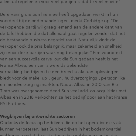
allemaal regelen en voor veel partijen is dat te veel moeite.”
De ervaring die Sun hiermee heeft opgedaan werkt in hun
voordeel bij de onderhandelingen, merkt Corbidge op. “De
verkopende partij wil graag iemand aan de andere kant van
de tafel hebben die dat allemaal gaat regelen zonder dat het
de bestaande business negatief raakt. Natuurlijk vindt de
verkoper ook de prijs belangrijk, maar zekerheid en snelheid
zijn voor deze partijen vaak nog belangrijker.” Een voorbeeld
van een succesvolle carve-out die Sun gedaan heeft is het
Franse Albéa, een van 's werelds bekendste
verpakkingsbedrijven die een breed scala aan oplossingen
biedt voor de make-up-, geur-, huidverzorgings-, persoonlijke
en mondverzorgingsmarkten. Nadat Albéa in 2010 van Rio
Tinto was overgenomen deed Sun veel add-on acquisities met
Albéa en in 2018 verkochten ze het bedrijf door aan het Franse
PAI Partners.
Wegblijven bij ontwrichte sectoren
Ondanks de focus op bedrijven die op het operationele vlak
kunnen verbeteren, laat Sun bedrijven in het bodemkwartiel
wel liggen omdat daar strategische problemen spelen die