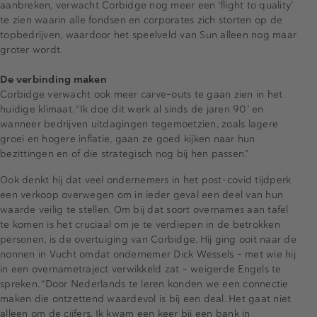
aanbreken, verwacht Corbidge nog meer een ‘flight to quality’
te zien waarin alle fondsen en corporates zich storten op de
topbedrijven, waardoor het speelveld van Sun alleen nog maar
groter wordt.
De verbinding maken
Corbidge verwacht ook meer carve-outs te gaan zien in het
huidige klimaat. “Ik doe dit werk al sinds de jaren 90’ en
wanneer bedrijven uitdagingen tegemoetzien, zoals lagere
groei en hogere inflatie, gaan ze goed kijken naar hun
bezittingen en of die strategisch nog bij hen passen.”
Ook denkt hij dat veel ondernemers in het post-covid tijdperk
een verkoop overwegen om in ieder geval een deel van hun
waarde veilig te stellen. Om bij dat soort overnames aan tafel
te komen is het cruciaal om je te verdiepen in de betrokken
personen, is de overtuiging van Corbidge. Hij ging ooit naar de
nonnen in Vucht omdat ondernemer Dick Wessels – met wie hij
in een overnametraject verwikkeld zat – weigerde Engels te
spreken. “Door Nederlands te leren konden we een connectie
maken die ontzettend waardevol is bij een deal. Het gaat niet
alleen om de cijfers. Ik kwam een keer bij een bank in