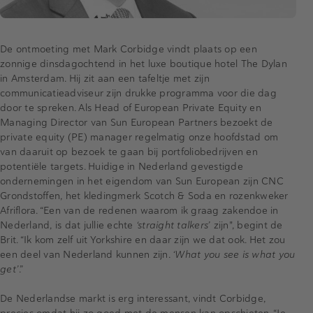
De ontmoeting met Mark Corbidge vindt plaats op een
zonnige dinsdagochtend in het luxe boutique hotel The Dylan
in Amsterdam. Hij zit aan een tafeltje met zijn
communicatieadviseur zijn drukke programma voor die dag
door te spreken. Als Head of European Private Equity en
Managing Director van Sun European Partners bezoekt de
private equity (PE) manager regelmatig onze hoofdstad om
van daaruit op bezoek te gaan bij portfoliobedrijven en
potentiële targets. Huidige in Nederland gevestigde
ondernemingen in het eigendom van Sun European zijn CNC
Grondstoffen, het kledingmerk Scotch & Soda en rozenkweker
Afriflora. “Een van de redenen waarom ik graag zakendoe in
Nederland, is dat jullie echte
‘straight talkers’
zijn", begint de
Brit. “Ik kom zelf uit Yorkshire en daar zijn we dat ook. Het zou
een deel van Nederland kunnen zijn.
‘What you see is what you
get’
.”
De Nederlandse markt is erg interessant, vindt Corbidge,