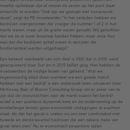
moeilijk oplosbaar zijn of omdat de sector op het punt staat
ontwricht te worden. “Ook zijn we gestopt met turnaround-
deals", zegt de PE-investeerder. “In het verleden hebben we
bedrijven overgenomen die vroeger de nummer 1 of 2 in hun
markt waren, maar uit de gratie waren geraakt. Wij geloofden
dat we ze er weer bovenop konden helpen, maar onze fout
was dat die bedrijven actief waren in sectoren die
fundamenteel werden uitgedaagd.”
Een bekend voorbeeld van zo’n deal is V&D dat in 2010 werd
geacquireerd door Sun en in 2015 failliet ging. Hier hebben de
investeerders de nodige lessen van geleerd. "Wat we
tegenwoordig altijd doen wanneer we een goede match
hebben met een bedrijf, is een onderzoek laten uitvoeren door
McKinsey, Bain of Boston Consulting Group om er zeker van te
zijn dat de vooruitzichten voor de markt waarin het bedrijf
actief is een positieve dynamiek kent en de onderneming op de
middellange termijn geen existentiële uitdagingen te wachten
staat. Als dat het geval is, voelen wij ons zeer comfortabel met
tweede en derde kwartiel bedrijven die een zekere mate van
groei laten zien.” Nu er economisch zwaardere tijden