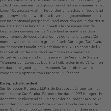
precies omdat hij zo goed met de mensen kan opschieten. “Je
zit toch vast aan een bedrijf voor vier of vijf jaar wanneer je het
koopt.” Daarnaast vindt hij het ondernemerschap in Nederland
goed ontwikkeld en wordt dat bovendien gecombineerd met
een internationaal perspectief. “Veel meer dan dat je dat ziet in
andere Europese landen.” Dit heeft alles te maken met de
bescheiden omvang van de Nederlandse markt waardoor
ondernemers de focus al snel op het buitenland leggen. “Ze
moeten wel om te kunnen groeien", stelt Corbidge. “Dat
inside-
out
perspectief maakt het Nederlandse DNA zo aantrekkelijk.”
Wat Sun als onderscheidend vermogen kan bieden aan
dergelijke bedrijven is hun thuismarkt: de Verenigde Staten.
“Wanneer een Europees bedrijf wil uitbreiden in de VS kunnen
we daar heel goed bij ondersteunen. Dat hebben we als
voordeel ten opzichte van Europese PE-fondsen.”
De typische Sun-deal
Sun European Partners, LLP is de Europese adviseur van het
Amerikaanse Sun Capital Partners, Inc dat in 1995 is opgericht
door twee studievrienden - Marc Leder en Rodger Krouse. Ze
vestigden hun kantoor in Boca Raton in Florida (vandaar de
naam Sun), in de hoop zo meer deals te kunnen doen in de