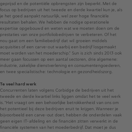
geprijsd en de potentiële opbrengsten zijn beperkt. Met de
focus op bedrijven uit het tweede en derde kwartiel kun je, als
je het goed aanpakt natuurlijk, wel zeer hoge financiële
resultaten behalen. We hebben de nodige operationele
expertise opgebouwd en weten wat we moeten doen om de
prestaties van onze portfoliobedrijven te verbeteren. Of het
nou gaat om een familiebedrijf dat wil groeien middels
acquisities of een carve-out waarbij een bedrijf losgemaakt
moet worden van het moederschip.” Sun is zich sinds 2013 ook
meer gaan focussen op een aantal sectoren, drie algemene:
industrie, zakelijke dienstverlening en consumentengoederen,
en twee specialistische: technologie en gezondheidszorg.
Te veel hard werk
Concurrenten laten volgens Corbidge de bedrijven uit het
tweede en derde kwartiel links liggen omdat het te veel werk
is. “Het vraagt om een behoorlijke betrokkenheid van ons om
het potentieel bij deze bedrijven eruit te krijgen. Wanneer je
bijvoorbeeld een carve-out doet, hebben de onderdelen vaak
geen eigen IT-afdeling en de financiën zitten verwerkt in de
financiële systemen van het moederbedrijf. Dat moet je dus