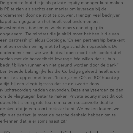
De grootste fout die je als private equity manager kunt maken
is PE te zien als slechts een manier om leverage bij de
ondernemer door de strot te douwen. Hier zijn veel bedrijven
kapot aan gegaan en het heeft veel ondernemers,
investeerders, banken en werknemers onnodige pijn
opgeleverd. “De mindset die je altijd moet hebben is die van
een partnership”, aldus Corbidge. “En een partnership betekent
niet een onderneming met te hoge schulden opzadelen. De
ondernemer met wie we de deal doen moet zich comfortabel
voelen met de hoeveelheid leverage. We willen dat zij hun
bedrijf blijven runnen en niet gerund worden door de bank.”
Een tweede belangrijke les die Corbidge geleerd heeft is om
nooit te stoppen met leren. “In de jaren 70’s en 80’ hoorde je
altijd bij een vliegtuigcrash dat ze de zwarte doos
(vluchtrecorder) hadden gevonden. Deze analyseerden ze dan
om de vliegtuigen beter te maken. Private equity moet dit ook
doen. Het is een grote fout om na een succesvolle deal te
denken dat je een soort rockstar bent. We maken fouten, we
zijn niet perfect. Je moet de bescheidenheid hebben om te
erkennen dat je er soms naast zit.”