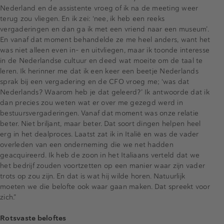
Nederland en de assistente vroeg of ik na de meeting weer
terug zou vliegen. En ik zei: ‘nee, ik heb een reeks
vergaderingen en dan ga ik met een vriend naar een museum’.
En vanaf dat moment behandelde ze me heel anders, want het
was niet alleen even in- en uitvliegen, maar ik toonde interesse
in de Nederlandse cultuur en deed wat moeite om de taal te
leren. Ik herinner me dat ik een keer een beetje Nederlands
sprak bij een vergadering en de CFO vroeg me; ‘was dat
Nederlands? Waarom heb je dat geleerd?’ Ik antwoorde dat ik
dan precies zou weten wat er over me gezegd werd in
bestuursvergaderingen. Vanaf dat moment was onze relatie
beter. Niet briljant, maar beter. Dat soort dingen helpen heel
erg in het dealproces. Laatst zat ik in Italië en was de vader
overleden van een onderneming die we net hadden
geacquireerd. Ik heb de zoon in het Italiaans verteld dat we
het bedrijf zouden voortzetten op een manier waar zijn vader
trots op zou zijn. En dat is wat hij wilde horen. Natuurlijk
moeten we die belofte ook waar gaan maken. Dat spreekt voor
zich.”
Rotsvaste beloftes