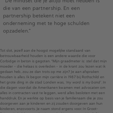
“De mindset die je altijd moet hebben is
die van een partnership. En een
partnership betekent niet een
onderneming met te hoge schulden
opzadelen.”
Tot slot, jezelf aan de hoogst mogelijke standaard van
betrouwbaarheid houden is een andere waarde die voor
Corbidge in beton is gegoten. “Mijn graadmeter is: stel dat mijn
moeder – die helaas is overleden – in de krant zou lezen wat ik
gedaan heb, zou ze dan trots op me zijn? Je aan afspraken
houden is alles. Ik begon mijn carrière in 1987 bij Rothschild en
het grote ding in de stad Londen was,
‘my word is my bond’
. In
die dagen voordat de Amerikanen kwamen met advocaten om
alles in contracten vast te leggen, werd alles besloten met een
handdruk. En je werkte op basis van je familienaam die je zou
doorgeven aan je kinderen en zij zouden doorgeven aan hun
kinderen, enzovoorts. Je naam stond ergens voor. In Groot-