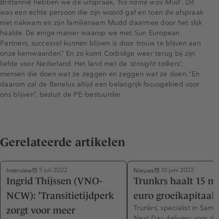
Brittannië hebben we de uitspraak,
‘his name was Mud’
. Dit
was een echte persoon die zijn woord gaf en toen de afspraak
niet nakwam en zijn familienaam Mudd daarmee door het slijk
haalde. De enige manier waarop we met Sun European
Partners, succesvol kunnen blijven is door trouw te blijven aan
onze kernwaarden.” En zo komt Corbidge weer terug bij zijn
liefde voor Nederland. Het land met de
‘straight talkers’
;
mensen die doen wat ze zeggen en zeggen wat ze doen. “En
daarom zal de Benelux altijd een belangrijk focusgebied voor
ons blijven”, besluit de PE-bestuurder.
Gerelateerde artikelen
Interview
Nieuws
5 juli 2022
10 juni 2022
Ingrid Thijssen (VNO-
Trunkrs haalt 15 mi
NCW): 'Transitietijdperk
euro groeikapitaal
Trunkrs, specialist in Sam
zorgt voor meer
Next Day delivery voor de