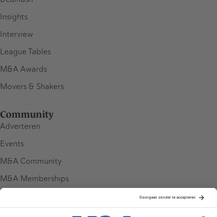
Insights
Interview
League Tables
M&A Awards
Movers & Shakers
Community
Adverteren
Events
M&A Community
M&A Memberships
League Tables
M&A Magazine