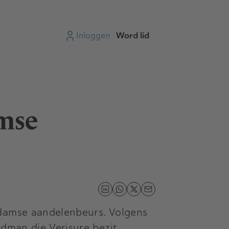
Inloggen
Word lid
amse
rdamse aandelenbeurs. Volgens
iedman
die Verisure bezit,