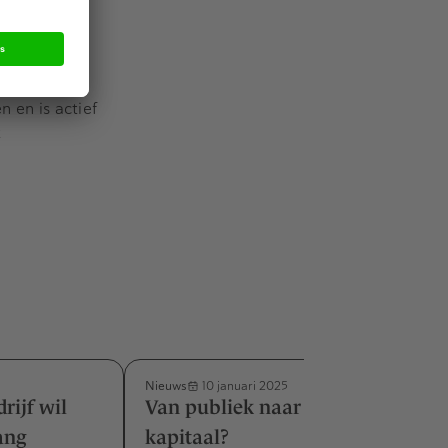
wintig
 en is actief
t
Nieuws
10 januari 2025
rijf wil
Van publiek naar privaat
ang
kapitaal?