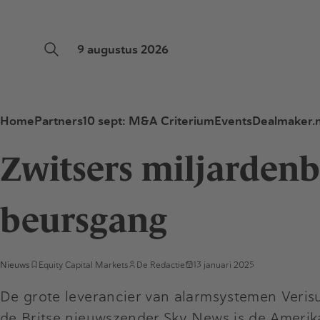
9 augustus 2026
Home
Partners
10 sept: M&A Criterium
Events
Dealmaker.n
Zwitsers miljarden
beursgang
Nieuws
Equity Capital Markets
De Redactie
13 januari 2025
De grote leverancier van alarmsystemen Veris
de Britse nieuwszender Sky News is de Ameri