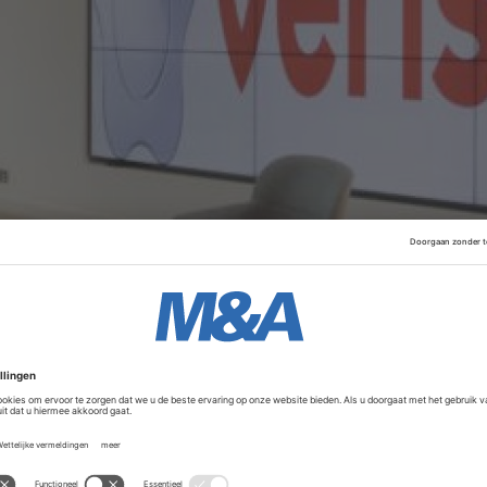
ich volgens bronnen tegen Sky nog wel in een vroeg stadiu
it genomen. Naast Amsterdam en Londen zou ook een beurs
erwogen. Overigens zal die gang naar de aandelenmarkt no
nt volgens de ingewijden is het niet waarschijnlijk dat die b