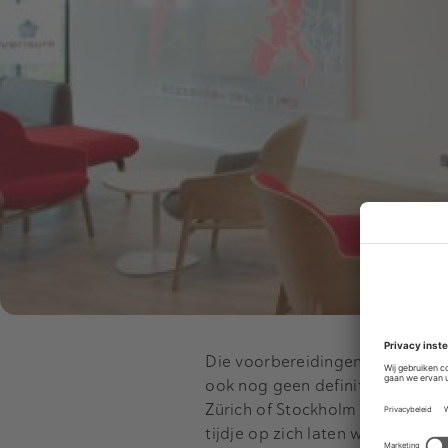
Die voorbereidingen bevinden z
ook nog geen definitief beslu
Zürich of Stockholm worden ov
tijdje op zich laten wachten, wa