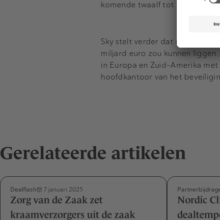
komende twaalf tot achttien ma
Sky stelt verder dat de waarder
miljard euro zou kunnen liggen. 
in Europa en Zuid-Amerika met 
hoofdkantoor van het beveiligin
Gerelateerde artikelen
Dealflash
Partnerbijdrag
7 januari 2025
Zorg van de Zaak zet
Nordic Cl
kraamverzorgers uit de zaak
dealtemp