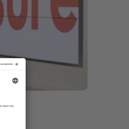
m en er is
gang in
g wel een
innen de