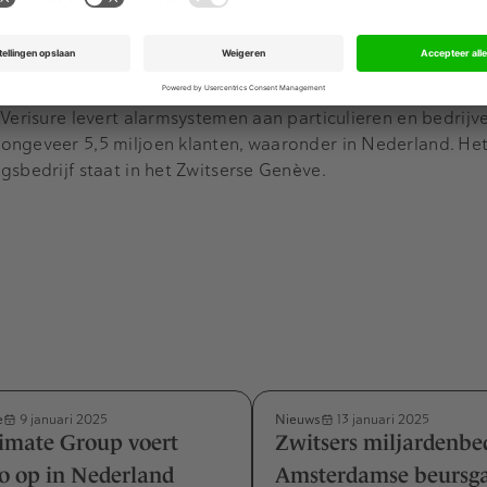
anden plaatsvindt.
Advertentie
ing van Verisure bij een eventuele beursgang op meer dan t
Verisure levert alarmsystemen aan particulieren en bedrijven
ongeveer 5,5 miljoen klanten, waaronder in Nederland. He
gsbedrijf staat in het Zwitserse Genève.
e
Nieuws
9 januari 2025
13 januari 2025
imate Group voert
Zwitsers miljardenbed
o op in Nederland
Amsterdamse beursg