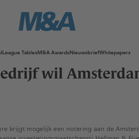
l
League Tables
M&A Awards
Nieuwsbrief
Whitepapers
bedrijf wil Amsterd
ure krijgt mogelijk een notering aan de Amste
kaanse investeringsmaatschappij
Hellman & Fr