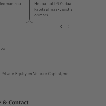
riedman zou
Het aantal IPO’s daalt en het private
.
kapitaal maakt juist een enorme
opmars.
s
box
Private Equity en Venture Capital, met
e & Contact