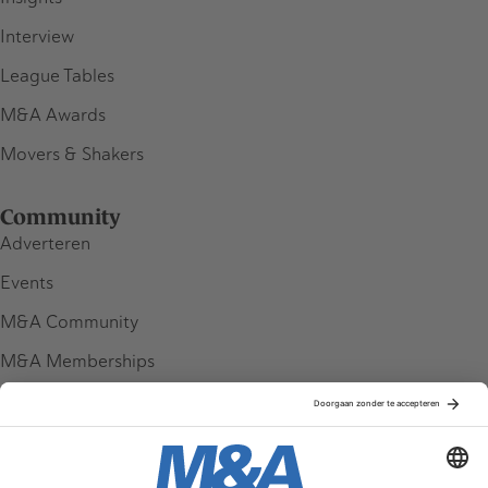
Interview
League Tables
M&A Awards
Movers & Shakers
Community
Adverteren
Events
M&A Community
M&A Memberships
League Tables
M&A Magazine
Partners