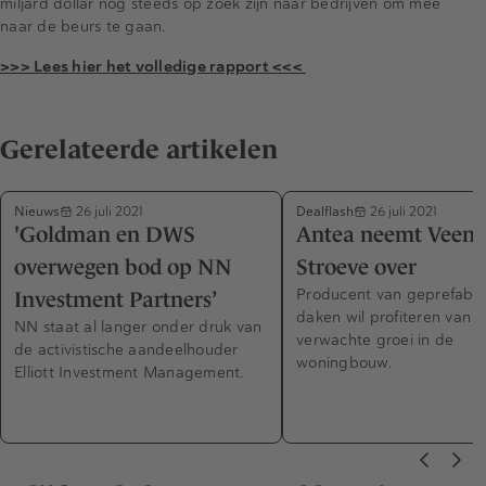
miljard dollar nog steeds op zoek zijn naar bedrijven om mee
naar de beurs te gaan.
>>> Lees hier het volledige rapport <<<
Gerelateerde artikelen
Nieuws
Dealflash
26 juli 2021
26 juli 2021
'Goldman en DWS
Antea neemt Veens
overwegen bod op NN
Stroeve over
Producent van geprefabri
Investment Partners’
daken wil profiteren van 
NN staat al langer onder druk van
verwachte groei in de
de activistische aandeelhouder
woningbouw.
Elliott Investment Management.