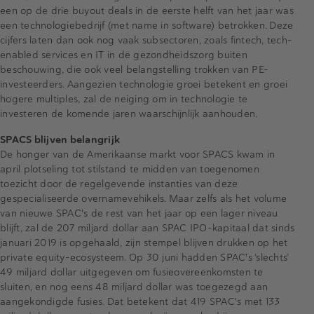
een op de drie buyout deals in de eerste helft van het jaar was
een technologiebedrijf (met name in software) betrokken. Deze
cijfers laten dan ook nog vaak subsectoren, zoals fintech, tech-
enabled services en IT in de gezondheidszorg buiten
beschouwing, die ook veel belangstelling trokken van PE-
investeerders. Aangezien technologie groei betekent en groei
hogere multiples, zal de neiging om in technologie te
investeren de komende jaren waarschijnlijk aanhouden.
SPACS blijven belangrijk
De honger van de Amerikaanse markt voor SPACS kwam in
april plotseling tot stilstand te midden van toegenomen
toezicht door de regelgevende instanties van deze
gespecialiseerde overnamevehikels. Maar zelfs als het volume
van nieuwe SPAC's de rest van het jaar op een lager niveau
blijft, zal de 207 miljard dollar aan SPAC IPO-kapitaal dat sinds
januari 2019 is opgehaald, zijn stempel blijven drukken op het
private equity-ecosysteem. Op 30 juni hadden SPAC's ‘slechts’
49 miljard dollar uitgegeven om fusieovereenkomsten te
sluiten, en nog eens 48 miljard dollar was toegezegd aan
aangekondigde fusies. Dat betekent dat 419 SPAC's met 133