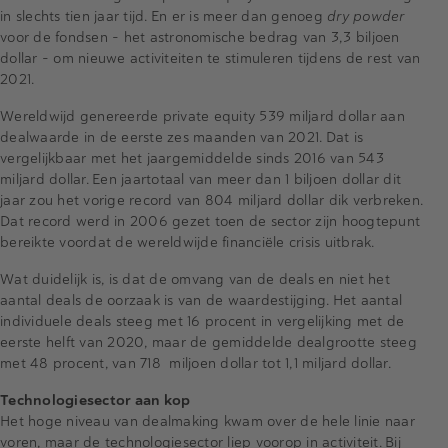
in slechts tien jaar tijd. En er is meer dan genoeg
dry powder
voor de fondsen – het astronomische bedrag van 3,3 biljoen
dollar - om nieuwe activiteiten te stimuleren tijdens de rest van
2021.
Wereldwijd genereerde private equity 539 miljard dollar aan
dealwaarde in de eerste zes maanden van 2021. Dat is
vergelijkbaar met het jaargemiddelde sinds 2016 van 543
miljard dollar. Een jaartotaal van meer dan 1 biljoen dollar dit
jaar zou het vorige record van 804 miljard dollar dik verbreken.
Dat record werd in 2006 gezet toen de sector zijn hoogtepunt
bereikte voordat de wereldwijde financiële crisis uitbrak.
Wat duidelijk is, is dat de omvang van de deals en niet het
aantal deals de oorzaak is van de waardestijging. Het aantal
individuele deals steeg met 16 procent in vergelijking met de
eerste helft van 2020, maar de gemiddelde dealgrootte steeg
met 48 procent, van 718 miljoen dollar tot 1,1 miljard dollar.
Technologiesector aan kop
Het hoge niveau van dealmaking kwam over de hele linie naar
voren, maar de technologiesector liep voorop in activiteit. Bij