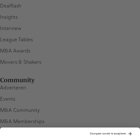
Dealflash
Insights
Interview
League Tables
M&A Awards
Movers & Shakers
Community
Adverteren
Events
M&A Community
M&A Memberships
League Tables