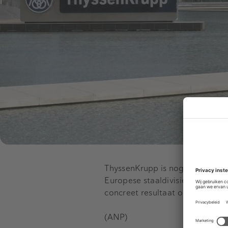
ThyssenKrupp is nog in overleg
Europese staaldivisies. Deze o
concreet resultaat opgeleverd. T
(ANP)