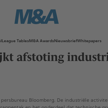
l
League Tables
M&A Awards
Nieuwsbrief
Whitepapers
kt afstoting industr
persbureau Bloomberg. De industriële activite
trappentak en het onderdeel dat technische pro