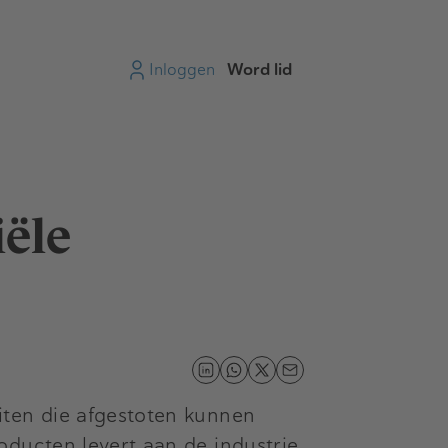
Inloggen
Word lid
iële
iten die afgestoten kunnen
ducten levert aan de industrie.