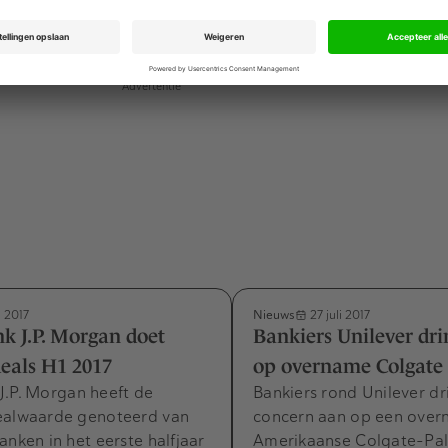
 tegen fusie Thyssen
Advertentie
Nieuws
i 2017
27 juli 2017
k J.P. Morgan doet
Bankiers Unilever dr
deals H1 2017
op overname Colgate
J.P. Morgan heeft de
Bankiers rond Unilever dr
ealwaarde genoteerd van
concern aan op een over
anken in het eerste halfjaar
Amerikaanse Colgate-Pal