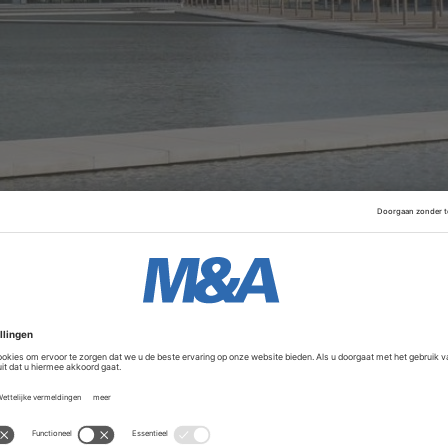
 met het Indiase Tata Steel over een mogelijke samenvoegi
nderhandelingen duren al meer dan een jaar en hebben nog
ata Steel is het moederbedrijf van de staalfabriek in IJmui