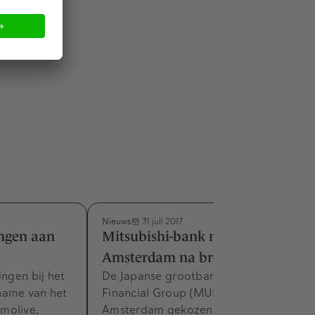
Nieuws
31 juli 2017
ingen aan
Mitsubishi-bank naar
Amsterdam na brexit
ingen bij het
De Japanse grootbank Mitsubishi UFJ
name van het
Financial Group (MUFG) heeft
molive,
Amsterdam gekozen als zijn nieuwe