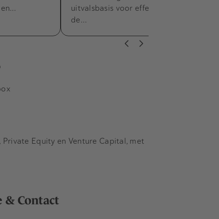
 en…
uitvalsbasis voor effectenhandel in
de…
s
box
Private Equity en Venture Capital, met
e & Contact