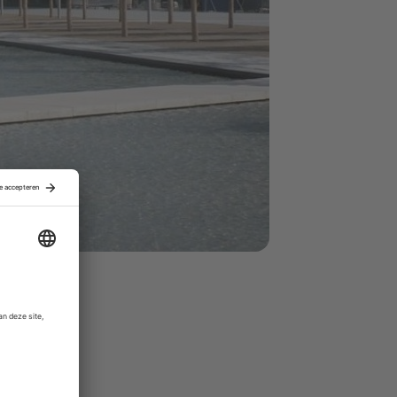
ng van hun
 geen
den.