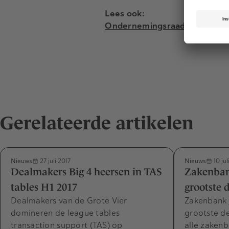
Lees ook:
Ondernemingsraad Tata Steel
Gerelateerde artikelen
Nieuws
Nieuws
27 juli 2017
10 jul
Dealmakers Big 4 heersen in TAS
Zakenban
tables H1 2017
grootste 
Dealmakers van de Grote Vier
Zakenbank 
domineren de league tables
grootste d
transaction support (TAS) op
alle zakenb