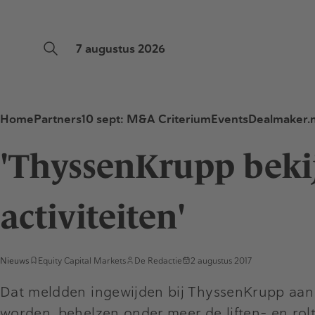
7 augustus 2026
Home
Partners
10 sept: M&A Criterium
Events
Dealmaker.n
'ThyssenKrupp bekij
activiteiten'
Nieuws
Equity Capital Markets
De Redactie
2 augustus 2017
Dat meldden ingewijden bij ThyssenKrupp aan 
worden, behelzen onder meer de liften- en rol