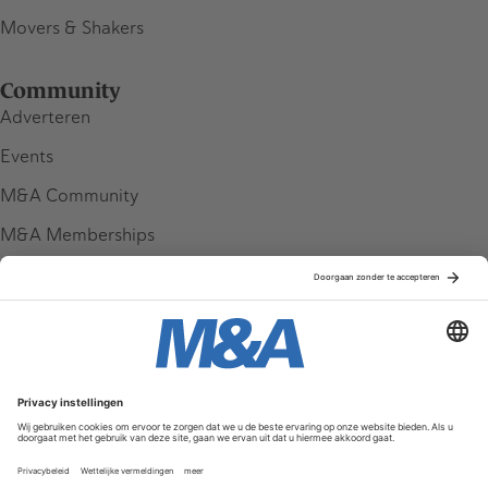
Movers & Shakers
Community
Adverteren
Events
M&A Community
M&A Memberships
League Tables
M&A Magazine
Partners
Service & Contact
Contact
FAQ