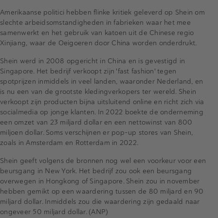
Amerikaanse politici hebben flinke kritiek geleverd op Shein om
slechte arbeidsomstandigheden in fabrieken waar het mee
samenwerkt en het gebruik van katoen uit de Chinese regio
Xinjiang, waar de Oeigoeren door China worden onderdrukt.
Shein werd in 2008 opgericht in China en is gevestigd in
Singapore. Het bedrijf verkoopt zijn 'fast fashion' tegen
spotprijzen inmiddels in veel landen, waaronder Nederland, en
is nu een van de grootste kledingverkopers ter wereld. Shein
verkoopt zijn producten bijna uitsluitend online en richt zich via
socialmedia op jonge klanten. In 2022 boekte de onderneming
een omzet van 23 miljard dollar en een nettowinst van 800
miljoen dollar. Soms verschijnen er pop-up stores van Shein,
zoals in Amsterdam en Rotterdam in 2022.
Shein geeft volgens de bronnen nog wel een voorkeur voor een
beursgang in New York. Het bedrijf zou ook een beursgang
overwegen in Hongkong of Singapore. Shein zou in november
hebben gemikt op een waardering tussen de 80 miljard en 90
miljard dollar. Inmiddels zou die waardering zijn gedaald naar
ongeveer 50 miljard dollar. (ANP)