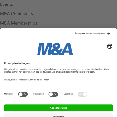
Events
M&A Community
M&A Memberships
League Tables
M&A Magazine
Partners
Service & Contact
Contact
FAQ
Werken bij ons
Privacy Policy
Algemene Voorwaarden